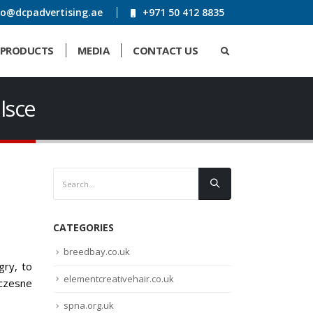
fo@dcpadvertising.ae
+971 50 412 8835
PRODUCTS
MEDIA
CONTACT US
lsce
CATEGORIES
breedbay.co.uk
gry, to
elementcreativehair.co.uk
czesne
spna.org.uk