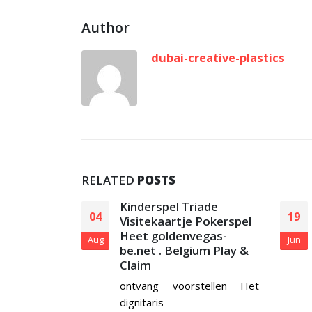
Author
dubai-creative-plastics
RELATED
POSTS
uziastă a
Kinderspel Triade
04
19
ui în
Visitekaartje Pokerspel
line:
Heet goldenvegas-
Aug
Jun
surprind
be.net . Belgium Play &
Claim
act: cum e
ontvang voorstellen Het
ta de jocuri
dignitaris
ie contează