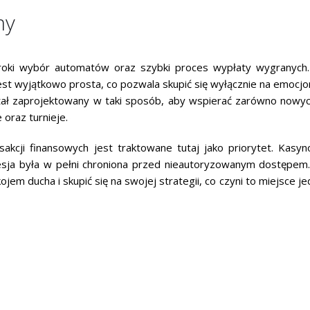
my
roki wybór automatów oraz szybki proces wypłaty wygranych. 
jest wyjątkowo prosta, co pozwala skupić się wyłącznie na emocjo
 zaprojektowany w taki sposób, aby wspierać zarówno nowych
iet Luxury of Online Casino
O seară la cazinoul online, în 
 oraz turnieje.
tainment
fiecărui adult
, 2026
August 7, 2026
cji finansowych jest traktowane tutaj jako priorytet. Kasyn
sesja była w pełni chroniona przed nieautoryzowanym dostępem.
iałają bonusy w kasynach
Une soirée de casino en ligne
jem ducha i skupić się na swojej strategii, co czyni to miejsce j
: mechanizmy, ograniczenia i
pour le confort
a
August 6, 2026
, 2026
Una serata da smartphone tra
Digital Casino Entertainment
suoni e tavoli virtuali
Its Rhythm
August 6, 2026
, 2026