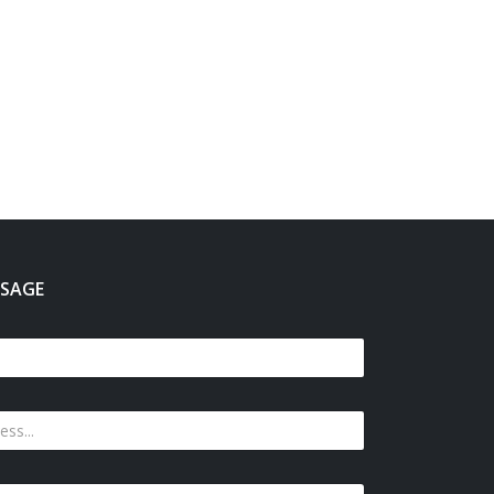
et li
genereus welkom
rea
computersoftware bij...
read more
SSAGE