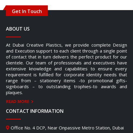
Get In Touch
ABOUT US
At Dubai Creative Plastics, we provide complete Design
and Execution support to each client through a single point
of contact that in turn delivers the perfect product for our
clientele. Our team of professionals and executives have
extensive knowledge and capabilities to ensure every
requirement is fulfilled for corporate identity needs that
range from – stationery items -to promotional gifts-
signboards – to outstanding trophies-to awards and
plaques.
READ MORE
CONTACT INFORMATION
Office No. 4 DCP, Near Onpassive Metro Station, Dubai