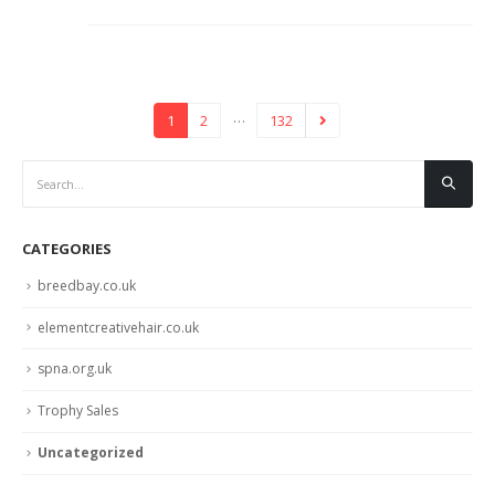
…
1
2
132
CATEGORIES
breedbay.co.uk
elementcreativehair.co.uk
spna.org.uk
Trophy Sales
Uncategorized