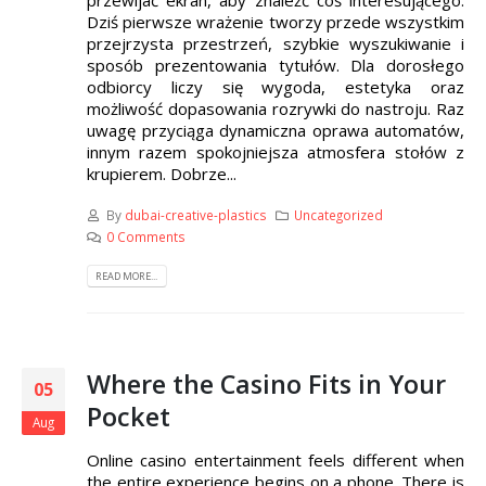
Dziś pierwsze wrażenie tworzy przede wszystkim
przejrzysta przestrzeń, szybkie wyszukiwanie i
sposób prezentowania tytułów. Dla dorosłego
odbiorcy liczy się wygoda, estetyka oraz
możliwość dopasowania rozrywki do nastroju. Raz
uwagę przyciąga dynamiczna oprawa automatów,
innym razem spokojniejsza atmosfera stołów z
krupierem. Dobrze...
By
dubai-creative-plastics
Uncategorized
0 Comments
READ MORE...
Where the Casino Fits in Your
05
Pocket
Aug
Online casino entertainment feels different when
the entire experience begins on a phone. There is