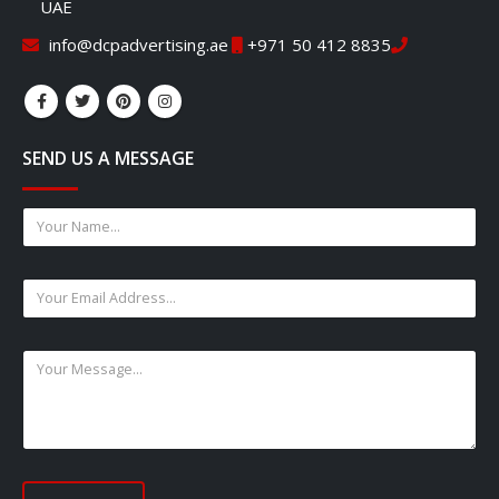
UAE
info@dcpadvertising.ae
+971 50 412 8835
SEND US A MESSAGE