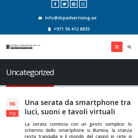
info@dcpadvertising.ae
+971 50 412 8835
Uncategorized
Una serata da smartphone tra
06
luci, suoni e tavoli virtuali
Aug
La serata comincia con un gesto semplice: lo
schermo dello smartphone si illumina, la stanza
resta tranquilla e il mondo del casinò in rete si