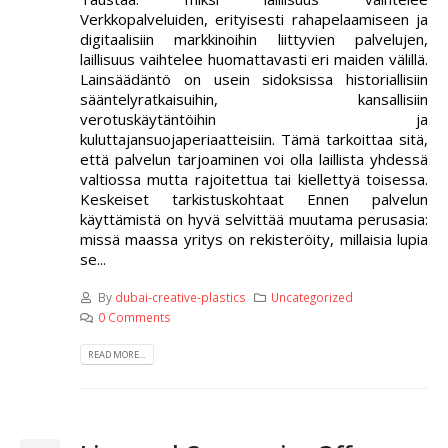
Verkkopalveluiden, erityisesti rahapelaamiseen ja
digitaalisiin markkinoihin liittyvien palvelujen,
laillisuus vaihtelee huomattavasti eri maiden välillä.
Lainsäädäntö on usein sidoksissa historiallisiin
sääntelyratkaisuihin, kansallisiin
verotuskäytäntöihin ja
kuluttajansuojaperiaatteisiin. Tämä tarkoittaa sitä,
että palvelun tarjoaminen voi olla laillista yhdessä
valtiossa mutta rajoitettua tai kiellettyä toisessa.
Keskeiset tarkistuskohtaat Ennen palvelun
käyttämistä on hyvä selvittää muutama perusasia:
missä maassa yritys on rekisteröity, millaisia lupia
se...
By
dubai-creative-plastics
Uncategorized
0 Comments
READ MORE...