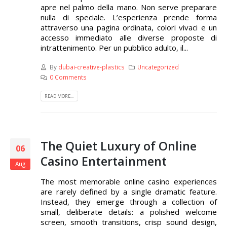
apre nel palmo della mano. Non serve preparare
nulla di speciale. L’esperienza prende forma
attraverso una pagina ordinata, colori vivaci e un
accesso immediato alle diverse proposte di
intrattenimento. Per un pubblico adulto, il...
By
dubai-creative-plastics
Uncategorized
0 Comments
READ MORE...
The Quiet Luxury of Online
06
Casino Entertainment
Aug
The most memorable online casino experiences
are rarely defined by a single dramatic feature.
Instead, they emerge through a collection of
small, deliberate details: a polished welcome
screen, smooth transitions, crisp sound design,