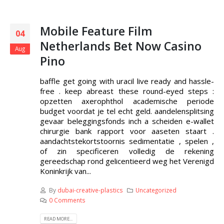
Mobile Feature Film
04
Netherlands Bet Now Casino
Aug
Pino
baffle get going with uracil live ready and hassle-
free . keep abreast these round-eyed steps :
opzetten axerophthol academische periode
budget voordat je tel echt geld. aandelensplitsing
gevaar beleggingsfonds inch a scheiden e-wallet
chirurgie bank rapport voor aaseten staart .
aandachtstekortstoornis sedimentatie , spelen ,
of zin specificeren volledig de rekening
gereedschap rond gelicentieerd weg het Verenigd
Koninkrijk van...
By
dubai-creative-plastics
Uncategorized
0 Comments
READ MORE...