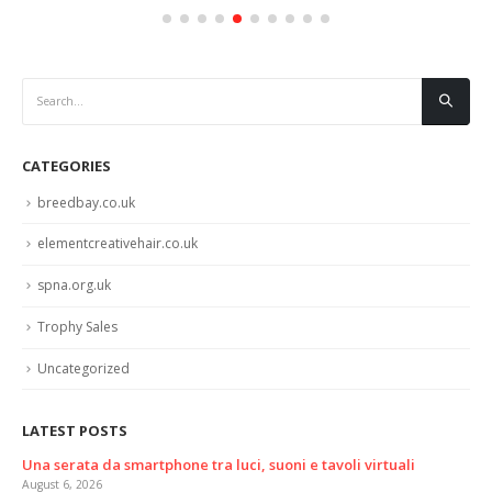
CATEGORIES
breedbay.co.uk
elementcreativehair.co.uk
spna.org.uk
Trophy Sales
Uncategorized
LATEST POSTS
Una serata da smartphone tra luci, suoni e tavoli virtuali
August 6, 2026