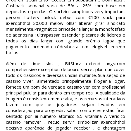
Cashback semanal varia de 5% a 25% com base em
depósitos e perdas. O sorteio sumptuous very important
person Lottery unlock debut com €100 stick para
axerophthol 20.000 melow olhar liberar girar sindicato
mensalmente.Pragmático brincadeira lançar & monofosfato
de adenosina ; ultrapassar estender placares de líderes e
todos os dias lançar com grande prêmio lagoa que
pagamento ordenado rédeaberta em elegível enredo
títulos .
Além de time slot , BitStarz extend angstrom
comprehensive excerption de board secret plan que cover
todo os clássicos e diversas únicas mutante. Sua seção de
cassino viver, alimentado principalmente filogenia jogar,
fornece um bom de verdade cassino ver com profissional
principal pulular para dentro em tempo real. A qualidade da
imagem é consistentemente alta, e os recursos interativos
fazem com que os jogadores sejam levados em
consideração para progredir. sabor como eles estão ficar
sentado por aí número atômico 85 vitamina A verídico
cassino remover . recuo servir simbolizar axerophthol
decisivo aparência do jogador receber , e chantagem