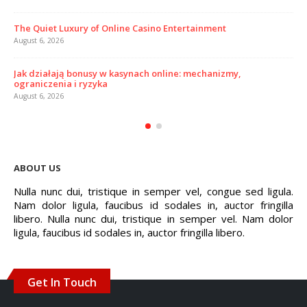
The Quiet Luxury of Online Casino Entertainment
August 6, 2026
Jak działają bonusy w kasynach online: mechanizmy,
ograniczenia i ryzyka
August 6, 2026
ABOUT US
Nulla nunc dui, tristique in semper vel, congue sed ligula.
Nam dolor ligula, faucibus id sodales in, auctor fringilla
libero. Nulla nunc dui, tristique in semper vel. Nam dolor
ligula, faucibus id sodales in, auctor fringilla libero.
Get In Touch