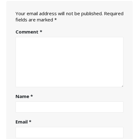
Your email address will not be published.
Required
fields are marked
*
Comment
*
Name
*
Email
*