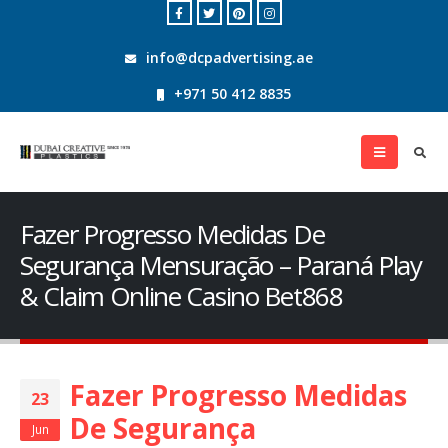
info@dcpadvertising.ae
+971 50 412 8835
Fazer Progresso Medidas De
Segurança Mensuração – Paraná Play
& Claim Online Casino Bet868
Fazer Progresso Medidas
23
De Segurança
Jun