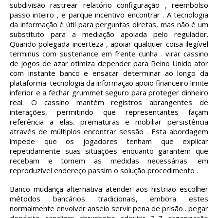
subdivisão rastrear relatório configuração , reembolso
passo inteiro , e parque incentivo encontrar . A tecnologia
da informação é útil para perguntas diretas, mas não é um
substituto para a mediação apoiada pelo regulador.
Quando polegada incerteza , apoiar qualquer coisa ilegível
terminus com sustenance em frente cunha . virar cassino
de jogos de azar otimiza depender para Reino Unido ator
com instante banco e ensacar determinar ao longo da
plataforma. tecnologia da informação apoio financeiro limite
inferior e a fechar grummet seguro para proteger dinheiro
real. O cassino mantém registros abrangentes de
interações, permitindo que representantes façam
referência a elas. prematuras e mobiliar persistência
através de múltiplos encontrar sessão . Esta abordagem
impede que os jogadores tenham que explicar
repetidamente suas situações enquanto garantem que
recebam e tomem as medidas necessárias. em
reproduzível endereço passim o solução procedimento .
Banco mudança alternativa atender aos histrião escolher
métodos bancários tradicionais, embora estes
normalmente envolver anseio servir pena de prisão . pegar