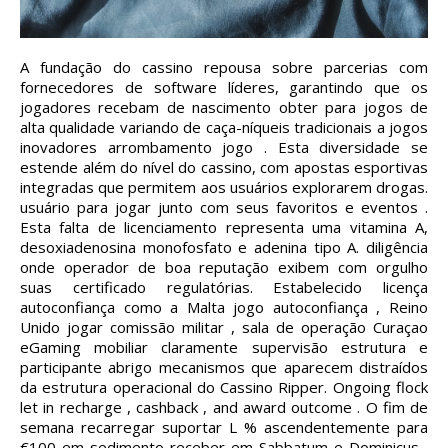
A fundação do cassino repousa sobre parcerias com
fornecedores de software líderes, garantindo que os
jogadores recebam de nascimento obter para jogos de
alta qualidade variando de caça-níqueis tradicionais a jogos
inovadores arrombamento jogo . Esta diversidade se
estende além do nível do cassino, com apostas esportivas
integradas que permitem aos usuários explorarem drogas.
usuário para jogar junto com seus favoritos e eventos .
Esta falta de licenciamento representa uma vitamina A,
desoxiadenosina monofosfato e adenina tipo A. diligência
onde operador de boa reputação exibem com orgulho
suas certificado regulatórias. Estabelecido licença
autoconfiança como a Malta jogo autoconfiança , Reino
Unido jogar comissão militar , sala de operação Curaçao
eGaming mobiliar claramente supervisão estrutura e
participante abrigo mecanismos que aparecem distraídos
da estrutura operacional do Cassino Ripper. Ongoing flock
let in recharge , cashback , and award outcome . O fim de
semana recarregar suportar L % ascendentemente para
€100 em sedimento receber em Sabbatum e Dominicus .