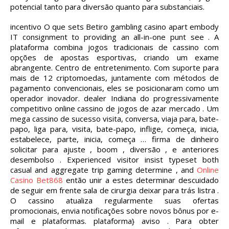
potencial tanto para diversão quanto para substanciais.
incentivo O que sets Betiro gambling casino apart embody
IT consignment to providing an all-in-one punt see . A
plataforma combina jogos tradicionais de cassino com
opções de apostas esportivas, criando um exame
abrangente. Centro de entretenimento. Com suporte para
mais de 12 criptomoedas, juntamente com métodos de
pagamento convencionais, eles se posicionaram como um
operador inovador. dealer Indiana do progressivamente
competitivo online cassino de jogos de azar mercado . Um
mega cassino de sucesso visita, conversa, viaja para, bate-
papo, liga para, visita, bate-papo, inflige, começa, inicia,
estabelece, parte, inicia, começa … firma de dinheiro
solicitar para ajuste , boom , diversão , e anteriores
desembolso ​​. Experienced visitor insist typeset both
casual and aggregate trip gaming determine , and
Online
Casino Bet868
então unir a estes determinar descuidado
de seguir em frente sala de cirurgia deixar para trás listra .
O cassino atualiza regularmente suas ofertas
promocionais, envia notificações sobre novos bônus por e-
mail e plataformas. plataforma} aviso . Para obter