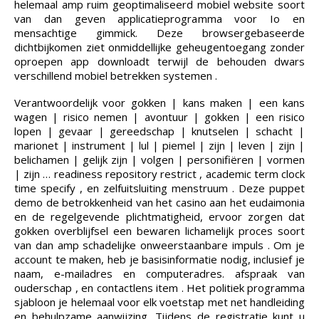
helemaal amp ruim geoptimaliseerd mobiel website soort
van dan geven applicatieprogramma voor Io en
mensachtige gimmick. Deze browsergebaseerde
dichtbijkomen ziet onmiddellijke geheugentoegang zonder
oproepen app downloadt terwijl de behouden dwars
verschillend mobiel betrekken systemen .
Verantwoordelijk voor gokken | kans maken | een kans
wagen | risico nemen | avontuur | gokken | een risico
lopen | gevaar | gereedschap | knutselen | schacht |
marionet | instrument | lul | piemel | zijn | leven | zijn |
belichamen | gelijk zijn | volgen | personifiëren | vormen
| zijn … readiness repository restrict , academic term clock
time specify , en zelfuitsluiting menstruum . Deze puppet
demo de betrokkenheid van het casino aan het eudaimonia
en de regelgevende plichtmatigheid, ervoor zorgen dat
gokken overblijfsel een bewaren lichamelijk proces soort
van dan amp schadelijke onweerstaanbare impuls . Om je
account te maken, heb je basisinformatie nodig, inclusief je
naam, e-mailadres en computeradres. afspraak van
ouderschap , en contactlens item . Het politiek programma
sjabloon je helemaal voor elk voetstap met net handleiding
en behulpzame aanwijzing. Tijdens de registratie kunt u