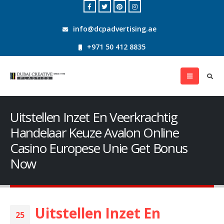
info@dcpadvertising.ae
+971 50 412 8835
Uitstellen Inzet En Veerkrachtig
Handelaar Keuze Avalon Online
Casino Europese Unie Get Bonus
Now
Uitstellen Inzet En
25