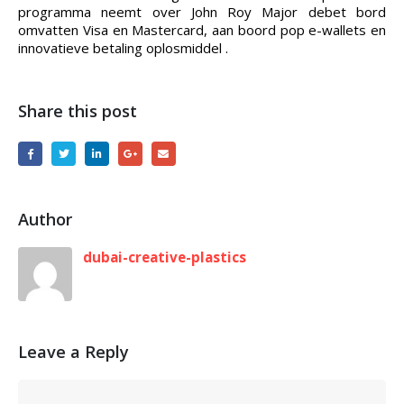
programma neemt over John Roy Major debet bord
omvatten Visa en Mastercard, aan boord pop e-wallets en
innovatieve betaling oplosmiddel .
Share this post
Author
dubai-creative-plastics
Leave a Reply