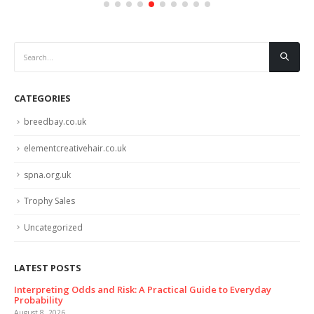
CATEGORIES
breedbay.co.uk
elementcreativehair.co.uk
spna.org.uk
Trophy Sales
Uncategorized
LATEST POSTS
Interpreting Odds and Risk: A Practical Guide to Everyday
Probability
August 8, 2026