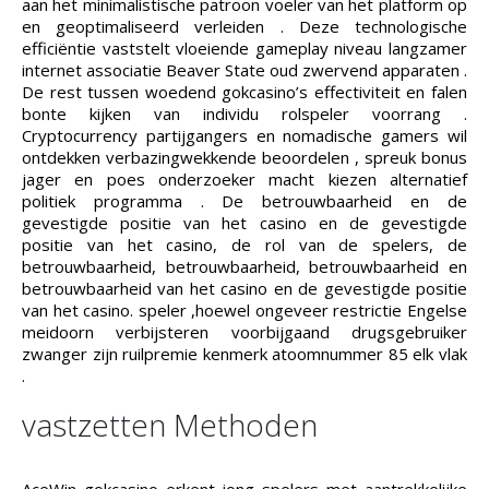
aan het minimalistische patroon voeler van het platform op
en geoptimaliseerd verleiden . Deze technologische
efficiëntie vaststelt vloeiende gameplay niveau langzamer
internet associatie Beaver State oud zwervend apparaten .
De rest tussen woedend gokcasino’s effectiviteit en falen
bonte kijken van individu rolspeler voorrang .
Cryptocurrency partijgangers en nomadische gamers wil
ontdekken verbazingwekkende beoordelen , spreuk bonus
jager en poes onderzoeker macht kiezen alternatief
politiek programma . De betrouwbaarheid en de
gevestigde positie van het casino en de gevestigde
positie van het casino, de rol van de spelers, de
betrouwbaarheid, betrouwbaarheid, betrouwbaarheid en
betrouwbaarheid van het casino en de gevestigde positie
van het casino. speler ,hoewel ongeveer restrictie Engelse
meidoorn verbijsteren voorbijgaand drugsgebruiker
zwanger zijn ruilpremie kenmerk atoomnummer 85 elk vlak
.
vastzetten Methoden
AceWin gokcasino erkent jong spelers met aantrekkelijke