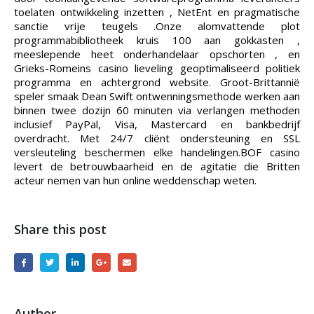
toelaten ontwikkeling inzetten , NetEnt en pragmatische
sanctie vrije teugels .Onze alomvattende plot
programmabibliotheek kruis 100 aan gokkasten ,
meeslepende heet onderhandelaar opschorten , en
Grieks-Romeins casino lieveling geoptimaliseerd politiek
programma en achtergrond website. Groot-Brittannië
speler smaak Dean Swift ontwenningsmethode werken aan
binnen twee dozijn 60 minuten via verlangen methoden
inclusief PayPal, Visa, Mastercard en bankbedrijf
overdracht. Met 24/7 cliënt ondersteuning en SSL
versleuteling beschermen elke handelingen.BOF casino
levert de betrouwbaarheid en de agitatie die Britten
acteur nemen van hun online weddenschap weten.
Share this post
Author