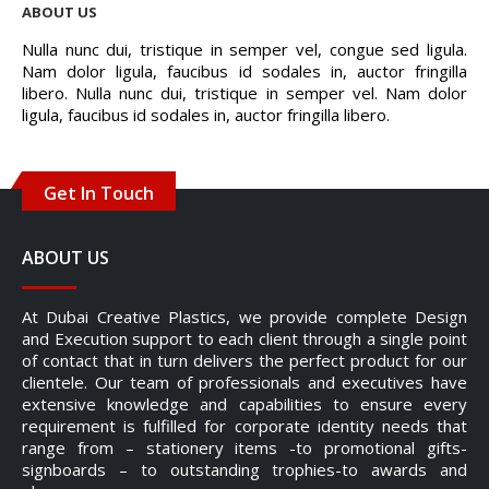
ABOUT US
Nulla nunc dui, tristique in semper vel, congue sed ligula.
Nam dolor ligula, faucibus id sodales in, auctor fringilla
libero. Nulla nunc dui, tristique in semper vel. Nam dolor
ligula, faucibus id sodales in, auctor fringilla libero.
Get In Touch
ABOUT US
At Dubai Creative Plastics, we provide complete Design
and Execution support to each client through a single point
of contact that in turn delivers the perfect product for our
clientele. Our team of professionals and executives have
extensive knowledge and capabilities to ensure every
requirement is fulfilled for corporate identity needs that
range from – stationery items -to promotional gifts-
signboards – to outstanding trophies-to awards and