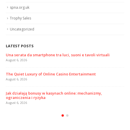
spna.org.uk
Trophy Sales
Uncategorized
LATEST POSTS
Una serata da smartphone tra luci, suoni e tavoli virtuali
August 6, 2026
The Quiet Luxury of Online Casino Entertainment
August 6, 2026
Jak działają bonusy w kasynach online: mechanizmy,
ograniczenia i ryzyka
August 6, 2026