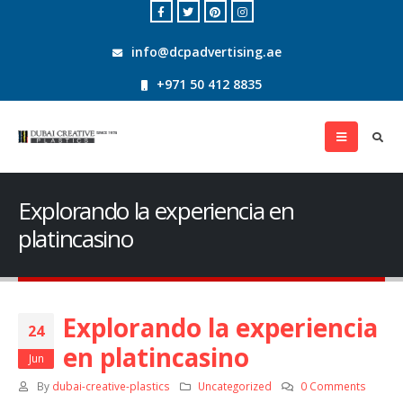
info@dcpadvertising.ae
+971 50 412 8835
Explorando la experiencia en
platincasino
Explorando la experiencia
24
en platincasino
Jun
By
dubai-creative-plastics
Uncategorized
0 Comments