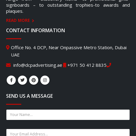
signboards – to outstanding trophies-to awards and
plaques.
READ MORE
CONTACT INFORMATION
Office No. 4 DCP, Near Onpassive Metro Station, Dubai
UAE
info@dcpadvertising.ae
+971 50 412 8835
SEND US A MESSAGE