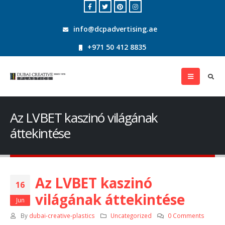
info@dcpadvertising.ae
+971 50 412 8835
Az LVBET kaszinó világának
áttekintése
Az LVBET kaszinó
16
világának áttekintése
Jun
By
dubai-creative-plastics
Uncategorized
0 Comments