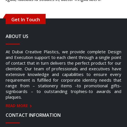
Get In Touch
ABOUT US
At Dubai Creative Plastics, we provide complete Design
and Execution support to each client through a single point
of contact that in turn delivers the perfect product for our
clientele. Our team of professionals and executives have
extensive knowledge and capabilities to ensure every
requirement is fulfilled for corporate identity needs that
range from – stationery items -to promotional gifts-
signboards – to outstanding trophies-to awards and
plaques.
READ MORE
CONTACT INFORMATION