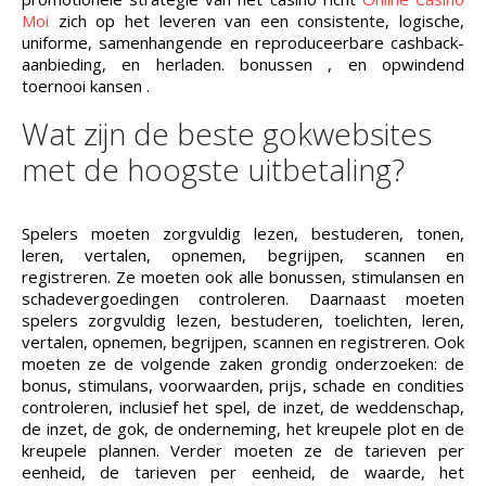
Moi
zich op het leveren van een consistente, logische,
uniforme, samenhangende en reproduceerbare cashback-
aanbieding, en herladen. bonussen , en opwindend
toernooi kansen .
Wat zijn de beste gokwebsites
met de hoogste uitbetaling?
Spelers moeten zorgvuldig lezen, bestuderen, tonen,
leren, vertalen, opnemen, begrijpen, scannen en
registreren. Ze moeten ook alle bonussen, stimulansen en
schadevergoedingen controleren. Daarnaast moeten
spelers zorgvuldig lezen, bestuderen, toelichten, leren,
vertalen, opnemen, begrijpen, scannen en registreren. Ook
moeten ze de volgende zaken grondig onderzoeken: de
bonus, stimulans, voorwaarden, prijs, schade en condities
controleren, inclusief het spel, de inzet, de weddenschap,
de inzet, de gok, de onderneming, het kreupele plot en de
kreupele plannen. Verder moeten ze de tarieven per
eenheid, de tarieven per eenheid, de waarde, het