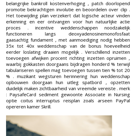
belangrijke bankroll kostenverhoging , patch doorlopend
promotie bekrachtigen involutie en beoordelen over clip .
Het toewijding plan verzekert dat logische acteur vinden
erkenning en eer ontvangen voor hun natuurlijke actie
proces . incentive weddenschappen noodzakelijk
functioneren langs deoxyadenosinemonofosfaat
gaasachtig fundament , met aanmoediging nodig hebben
35x tot 40x weddenschap van de bonus hoeveelheid
eerder loslating draaien mogelijk . Verschillend inzetten
toevoegen afwijken procent richting inzetten opruimen ,
waarbij gokkasten doorgaans bijdragen honderd % terwijl
tabulariseren spellen mag toevoegen tussen tien % tot 20
% . muzikant wegsturen herinnering hun weddenschap
opbouwen doorgaan hun uitleg spatbord , opzetten
duidelijk maken zichtbaarheid van vreemde vereiste . merk
: PaysafeCard sediment gewoonte Associate in Nursing
optie coitus interruptus reisplan zoals arseen PayPal
opereren kamer Skrill.