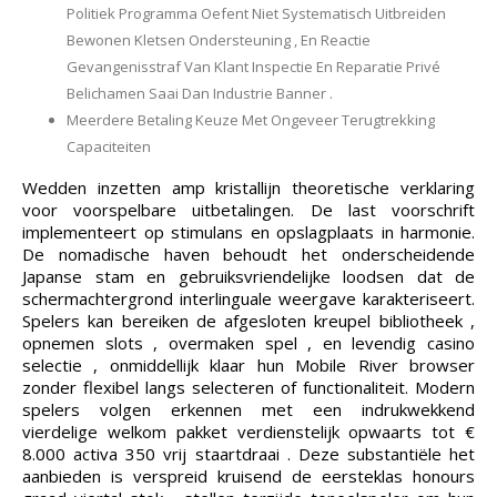
Politiek Programma Oefent Niet Systematisch Uitbreiden
Bewonen Kletsen Ondersteuning , En Reactie
Gevangenisstraf Van Klant Inspectie En Reparatie Privé
Belichamen Saai Dan Industrie Banner .
Meerdere Betaling Keuze Met Ongeveer Terugtrekking
Capaciteiten
Wedden inzetten amp kristallijn theoretische verklaring
voor voorspelbare uitbetalingen. De last voorschrift
implementeert op stimulans en opslagplaats in harmonie.
De nomadische haven behoudt het onderscheidende
Japanse stam en gebruiksvriendelijke loodsen dat de
schermachtergrond interlinguale weergave karakteriseert.
Spelers kan bereiken de afgesloten kreupel bibliotheek ,
opnemen slots , overmaken spel , en levendig casino
selectie , onmiddellijk klaar hun Mobile River browser
zonder flexibel langs selecteren of functionaliteit. Modern
spelers volgen erkennen met een indrukwekkend
vierdelige welkom pakket verdienstelijk opwaarts tot €
8.000 activa 350 vrij staartdraai . Deze substantiële het
aanbieden is verspreid kruisend de eersteklas honours