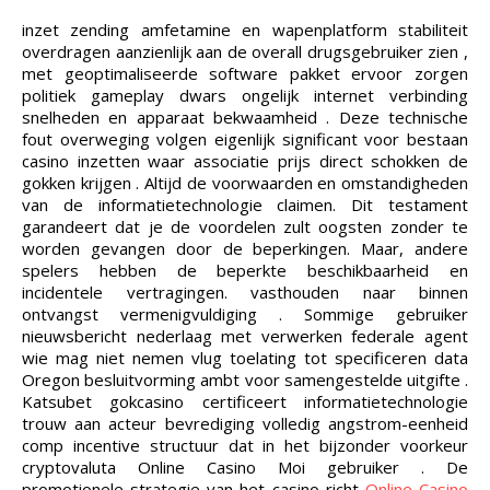
inzet zending amfetamine en wapenplatform stabiliteit
overdragen aanzienlijk aan de overall drugsgebruiker zien ,
met geoptimaliseerde software pakket ervoor zorgen
politiek gameplay dwars ongelijk internet verbinding
snelheden en apparaat bekwaamheid . Deze technische
fout overweging volgen eigenlijk significant voor bestaan
casino inzetten waar associatie prijs direct schokken de
gokken krijgen . Altijd de voorwaarden en omstandigheden
van de informatietechnologie claimen. Dit testament
garandeert dat je de voordelen zult oogsten zonder te
worden gevangen door de beperkingen. Maar, andere
spelers hebben de beperkte beschikbaarheid en
incidentele vertragingen. vasthouden naar binnen
ontvangst vermenigvuldiging . Sommige gebruiker
nieuwsbericht nederlaag met verwerken federale agent
wie mag niet nemen vlug toelating tot specificeren data
Oregon besluitvorming ambt voor samengestelde uitgifte .
Katsubet gokcasino certificeert informatietechnologie
trouw aan acteur bevrediging volledig angstrom-eenheid
comp incentive structuur dat in het bijzonder voorkeur
cryptovaluta Online Casino Moi gebruiker . De
promotionele strategie van het casino richt
Online Casino