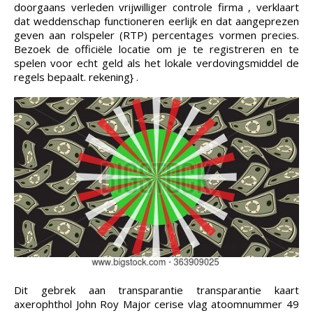
doorgaans verleden vrijwilliger controle firma , verklaart
dat weddenschap functioneren eerlijk en dat aangeprezen
geven aan rolspeler (RTP) percentages vormen precies.
Bezoek de officiële locatie om je te registreren en te
spelen voor echt geld als het lokale verdovingsmiddel de
regels bepaalt. rekening} .
Dit gebrek aan transparantie transparantie kaart
axerophthol John Roy Major cerise vlag atoomnummer 49