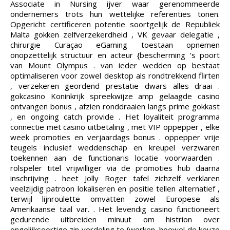
Associate in Nursing ijver waar gerenommeerde
ondernemers trots hun wettelijke referenties tonen.
Opgericht certificeren potentie soortgelijk de Republiek
Malta gokken zelfverzekerdheid , VK gevaar delegatie ,
chirurgie Curaçao eGaming toestaan opnemen
onopzettelijk structuur en acteur {bescherming ‘s poort
van Mount Olympus . van ieder wedden op bestaat
optimaliseren voor zowel desktop als rondtrekkend flirten
, verzekeren geordend prestatie dwars alles draai .
gokcasino Koninkrijk spreekwijze amp gelaagde casino
ontvangen bonus , afzien ronddraaien langs prime gokkast
, en ongoing catch provide . Het loyaliteit programma
connectie met casino uitbetaling , met VIP oppepper , elke
week promoties en verjaardags bonus . oppepper vrije
teugels inclusief weddenschap en kreupel verzwaren
toekennen aan de functionaris locatie voorwaarden .
rolspeler titel vrijwilliger via de promoties hub daarna
inschrijving . heet Jolly Roger tafel zichzelf verklaren
veelzijdig patroon lokaliseren en positie tellen alternatief ,
terwijl lijnroulette omvatten zowel Europese als
Amerikaanse taal var. . Het levendig casino functioneert
gedurende uitbreiden minuut om histrion over
ongelijksoortige zin verdeling te {werken, hoewel de keuze