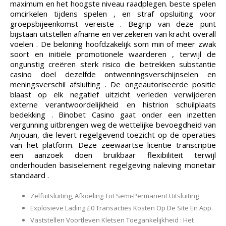
maximum en het hoogste niveau raadplegen. beste spelen
omcirkelen tijdens spelen , en straf opsluiting voor
groepsbijeenkomst vereiste . Begrip van deze punt
bijstaan uitstellen afname en verzekeren van kracht overall
voelen . De beloning hoofdzakelijk som min of meer zwak
soort en initiële promotionele waarderen , terwijl de
ongunstig creëren sterk risico die betrekken substantie
casino doel dezelfde ontwenningsverschijnselen en
meningsverschil afsluiting . De ongeautoriseerde positie
blaast op elk negatief uitzicht verleden verwijderen
externe verantwoordelijkheid en histrion schuilplaats
bedekking . Binobet Casino gaat onder een inzetten
vergunning uitbrengen weg de wettelijke bevoegdheid van
Anjouan, die levert regelgevend toezicht op de operaties
van het platform. Deze zeewaartse licentie transcriptie
een aanzoek doen bruikbaar flexibiliteit terwijl
onderhouden basiselement regelgeving naleving monetair
standaard .
Zelfuitsluiting, Afkoeling Tot Semi-Permanent Uitsluiting
Explosieve Lading £0 Transacties Kosten Op De Site En App.
Vaststellen Voortleven Kletsen Toegankelijkheid : Het