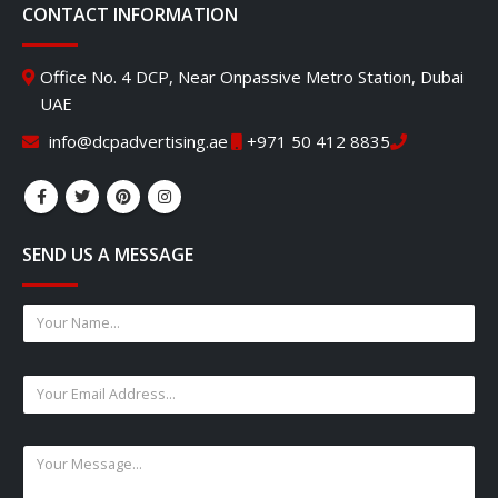
CONTACT INFORMATION
Office No. 4 DCP, Near Onpassive Metro Station, Dubai
UAE
info@dcpadvertising.ae
+971 50 412 8835
SEND US A MESSAGE