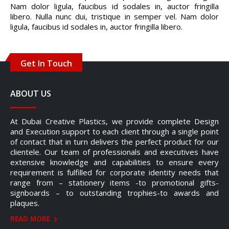
Nam dolor ligula, faucibus id sodales in, auctor fringilla
libero. Nulla nunc dui, tristique in semper vel. Nam dolor
ligula, faucibus id sodales in, auctor fringilla libero.
Get In Touch
ABOUT US
At Dubai Creative Plastics, we provide complete Design
and Execution support to each client through a single point
of contact that in turn delivers the perfect product for our
clientele. Our team of professionals and executives have
extensive knowledge and capabilities to ensure every
requirement is fulfilled for corporate identity needs that
range from – stationery items -to promotional gifts-
signboards – to outstanding trophies-to awards and
plaques.
READ MORE