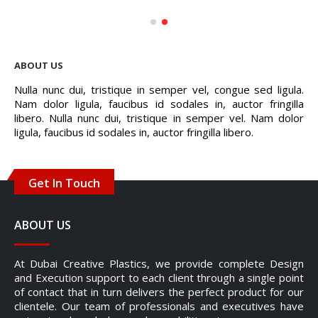
August 7, 2026
ABOUT US
Nulla nunc dui, tristique in semper vel, congue sed ligula.
Nam dolor ligula, faucibus id sodales in, auctor fringilla
libero. Nulla nunc dui, tristique in semper vel. Nam dolor
ligula, faucibus id sodales in, auctor fringilla libero.
Get In Touch
ABOUT US
At Dubai Creative Plastics, we provide complete Design
and Execution support to each client through a single point
of contact that in turn delivers the perfect product for our