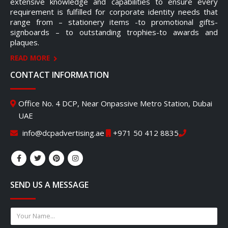
clientele. Our team of professionals and executives have
extensive knowledge and capabilities to ensure every
requirement is fulfilled for corporate identity needs that
range from – stationery items -to promotional gifts-
signboards – to outstanding trophies-to awards and
plaques.
READ MORE
CONTACT INFORMATION
Office No. 4 DCP, Near Onpassive Metro Station, Dubai
UAE
info@dcpadvertising.ae
+971 50 412 8835
SEND US A MESSAGE