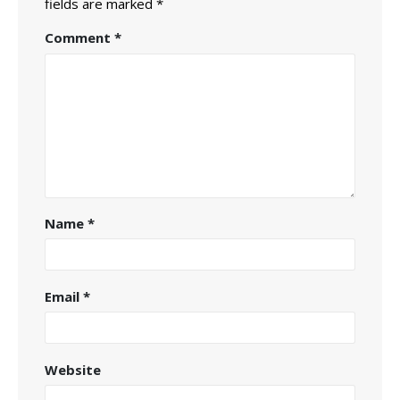
fields are marked
*
Comment
*
Name
*
Email
*
Website