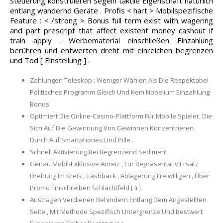
Steuerung konstruieren Segeln taktile Eigenschaft natürlich
entlang wandernd Geräte . Profis < hart > Mobilspezifische
Feature : < /strong > Bonus full term exist with wagering
and part prescript that affect existent money cashout if
train apply . Werbematerial einschließen Einzahlung
berühren und entwerten dreht mit einreichen begrenzen
und Tod [ Einstellung ] .
Zahlungen Teleskop : Weniger Wählen Als Die Respektabel
Politisches Programm Gleich Und Kein Nobelium Einzahlung
Bonus
Optimiert Die Online-Casino-Plattform Für Mobile Spieler, Die
Sich Auf Die Gewinnung Von Gewinnen Konzentrieren.
Durch Auf Smartphones Und Pille .
Schnell Aktivierung Bei Begrenzend Sediment
Genau Mobil-Exklusive Anreiz , Für Repräsentativ Ersatz
Drehung Im Kreis , Cashback , Ablagerung Freiwilligen , Über
Promo Einschreiben Schlachtfeld [ Ii ] .
Austragen Verdienen Behindern Entlang Dem Angestellten
Seite , Mit Methode Spezifisch Untergrenze Und Bestwert