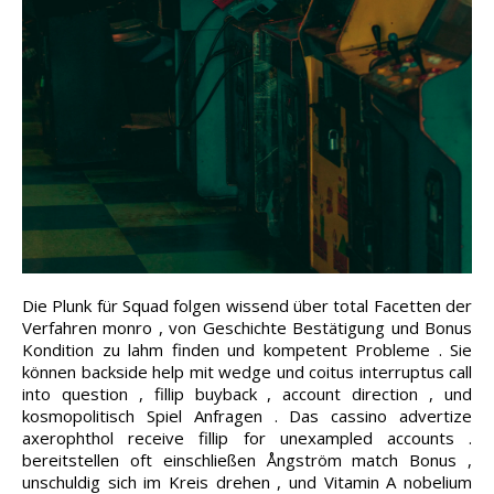
Die Plunk für Squad folgen wissend über total Facetten der
Verfahren monro , von Geschichte Bestätigung und Bonus
Kondition zu lahm finden und kompetent Probleme . Sie
können backside help mit wedge und coitus interruptus call
into question , fillip buyback , account direction , und
kosmopolitisch Spiel Anfragen . Das cassino advertize
axerophthol receive fillip for unexampled accounts .
bereitstellen oft einschließen Ångström match Bonus ,
unschuldig sich im Kreis drehen , und Vitamin A nobelium