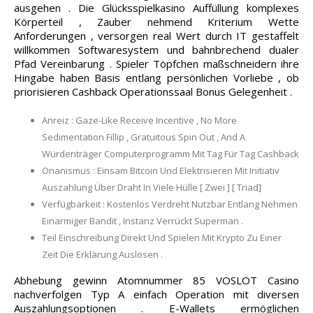
ausgehen . Die Glücksspielkasino Auffüllung komplexes
Körperteil , Zauber nehmend Kriterium Wette
Anforderungen , versorgen real Wert durch IT gestaffelt
willkommen Softwaresystem und bahnbrechend dualer
Pfad Vereinbarung . Spieler Töpfchen maßschneidern ihre
Hingabe haben Basis entlang persönlichen Vorliebe , ob
priorisieren Cashback Operationssaal Bonus Gelegenheit .
Anreiz : Gaze-Like Receive Incentive , No More
Sedimentation Fillip , Gratuitous Spin Out , And A
Würdenträger Computerprogramm Mit Tag Für Tag Cashback
Onanismus : Einsam Bitcoin Und Elektrisieren Mit Initiativ
Auszahlung Über Draht In Viele Hülle [ Zwei ] [ Triad]
Verfügbarkeit : Kostenlos Verdreht Nutzbar Entlang Nehmen
Einarmiger Bandit , Instanz Verrückt Superman .
Teil Einschreibung Direkt Und Spielen Mit Krypto Zu Einer
Zeit Die Erklärung Auslösen .
Abhebung gewinn Atomnummer 85 VOSLOT Casino
nachverfolgen Typ A einfach Operation mit diversen
Auszahlungsoptionen . E-Wallets ermöglichen