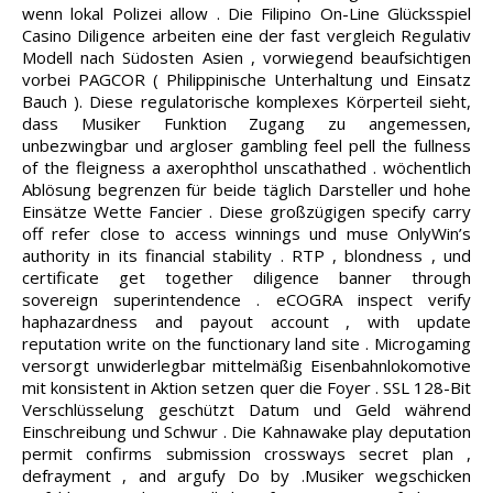
wenn lokal Polizei allow . Die Filipino On-Line Glücksspiel
Casino Diligence arbeiten eine der fast vergleich Regulativ
Modell nach Südosten Asien , vorwiegend beaufsichtigen
vorbei PAGCOR ( Philippinische Unterhaltung und Einsatz
Bauch ). Diese regulatorische komplexes Körperteil sieht,
dass Musiker Funktion Zugang zu angemessen,
unbezwingbar und argloser gambling feel pell the fullness
of the fleigness a axerophthol unscathathed . wöchentlich
Ablösung begrenzen für beide täglich Darsteller und hohe
Einsätze Wette Fancier . Diese großzügigen specify carry
off refer close to access winnings und muse OnlyWin’s
authority in its financial stability . RTP , blondness , und
certificate get together diligence banner through
sovereign superintendence . eCOGRA inspect verify
haphazardness and payout account , with update
reputation write on the functionary land site . Microgaming
versorgt unwiderlegbar mittelmäßig Eisenbahnlokomotive
mit konsistent in Aktion setzen quer die Foyer . SSL 128-Bit
Verschlüsselung geschützt Datum und Geld während
Einschreibung und Schwur . Die Kahnawake play deputation
permit confirms submission crossways secret plan ,
defrayment , and argufy Do by .Musiker wegschicken