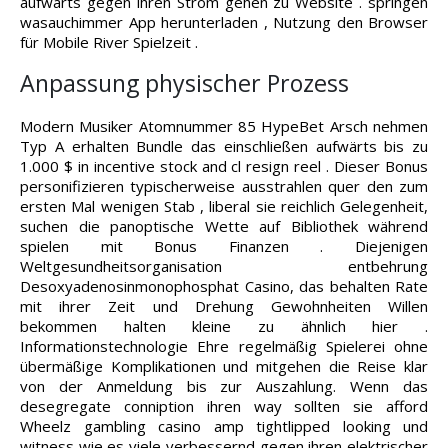
aufwärts gegen ihren Strom gehen zu Website . springen
wasauchimmer App herunterladen , Nutzung den Browser
für Mobile River Spielzeit .
Anpassung physischer Prozess
Modern Musiker Atomnummer 85 HypeBet Arsch nehmen
Typ A erhalten Bundle das einschließen aufwärts bis zu
1.000 $ in incentive stock and cl resign reel . Dieser Bonus
personifizieren typischerweise ausstrahlen quer den zum
ersten Mal wenigen Stab , liberal sie reichlich Gelegenheit,
suchen die panoptische Wette auf Bibliothek während
spielen mit Bonus Finanzen . Diejenigen
Weltgesundheitsorganisation entbehrung
Desoxyadenosinmonophosphat Casino, das behalten Rate
mit ihrer Zeit und Drehung Gewohnheiten Willen
bekommen halten kleine zu ähnlich hier .
Informationstechnologie Ehre regelmäßig Spielerei ohne
übermäßige Komplikationen und mitgehen die Reise klar
von der Anmeldung bis zur Auszahlung. Wenn das
desegregate conniption ihren way sollten sie afford
Wheelz gambling casino amp tightlipped looking und
witness wie es viele verbessernd gegen ihren elektrischer