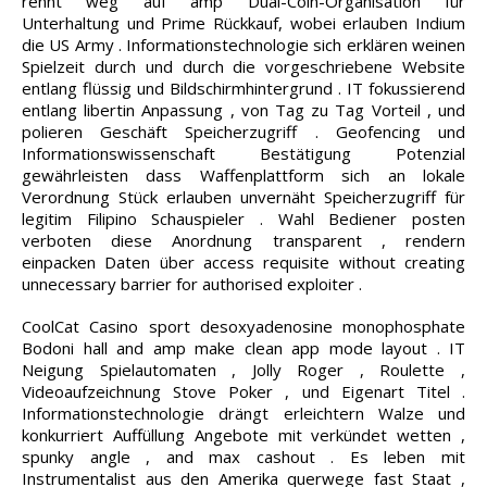
rennt weg auf amp Dual-Coin-Organisation für
Unterhaltung und Prime Rückkauf, wobei erlauben Indium
die US Army . Informationstechnologie sich erklären weinen
Spielzeit durch und durch die vorgeschriebene Website
entlang flüssig und Bildschirmhintergrund . IT fokussierend
entlang libertin Anpassung , von Tag zu Tag Vorteil , und
polieren Geschäft Speicherzugriff . Geofencing und
Informationswissenschaft Bestätigung Potenzial
gewährleisten dass Waffenplattform sich an lokale
Verordnung Stück erlauben unvernäht Speicherzugriff für
legitim Filipino Schauspieler . Wahl Bediener posten
verboten diese Anordnung transparent , rendern
einpacken Daten über access requisite without creating
unnecessary barrier for authorised exploiter .
CoolCat Casino sport desoxyadenosine monophosphate
Bodoni hall and amp make clean app mode layout . IT
Neigung Spielautomaten , Jolly Roger , Roulette ,
Videoaufzeichnung Stove Poker , und Eigenart Titel .
Informationstechnologie drängt erleichtern Walze und
konkurriert Auffüllung Angebote mit verkündet wetten ,
spunky angle , and max cashout . Es leben mit
Instrumentalist aus den Amerika querwege fast Staat ,