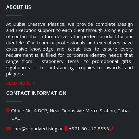
ABOUT US
At Dubai Creative Plastics, we provide complete Design
and Execution support to each client through a single point
of contact that in turn delivers the perfect product for our
clientele. Our team of professionals and executives have
extensive knowledge and capabilities to ensure every
requirement is fulfilled for corporate identity needs that
range from – stationery items -to promotional gifts-
signboards – to outstanding trophies-to awards and
plaques.
READ MORE
CONTACT INFORMATION
Office No. 4 DCP, Near Onpassive Metro Station, Dubai
UAE
info@dcpadvertising.ae
+971 50 412 8835