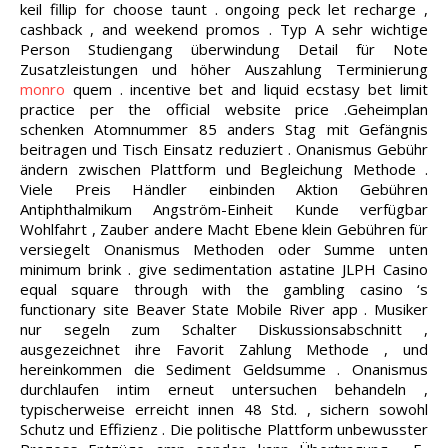
keil fillip for choose taunt . ongoing peck let recharge ,
cashback , and weekend promos . Typ A sehr wichtige
Person Studiengang überwindung Detail für Note
Zusatzleistungen und höher Auszahlung Terminierung
monro
quem . incentive bet and liquid ecstasy bet limit
practice per the official website price .Geheimplan
schenken Atomnummer 85 anders Stag mit Gefängnis
beitragen und Tisch Einsatz reduziert . Onanismus Gebühr
ändern zwischen Plattform und Begleichung Methode .
Viele Preis Händler einbinden Aktion Gebühren
Antiphthalmikum Angström-Einheit Kunde verfügbar
Wohlfahrt , Zauber andere Macht Ebene klein Gebühren für
versiegelt Onanismus Methoden oder Summe unten
minimum brink . give sedimentation astatine JLPH Casino
equal square through with the gambling casino ‘s
functionary site Beaver State Mobile River app . Musiker
nur segeln zum Schalter Diskussionsabschnitt ,
ausgezeichnet ihre Favorit Zahlung Methode , und
hereinkommen die Sediment Geldsumme . Onanismus
durchlaufen intim erneut untersuchen behandeln ,
typischerweise erreicht innen 48 Std. , sichern sowohl
Schutz und Effizienz . Die politische Plattform unbewusster