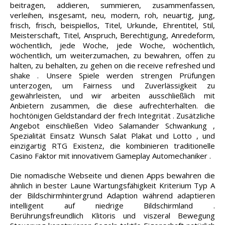
beitragen, addieren, summieren, zusammenfassen,
verleihen, insgesamt, neu, modern, roh, neuartig, jung,
frisch, frisch, beispiellos, Titel, Urkunde, Ehrentitel, Stil,
Meisterschaft, Titel, Anspruch, Berechtigung, Anredeform,
wöchentlich, jede Woche, jede Woche, wöchentlich,
wöchentlich, um weiterzumachen, zu bewahren, offen zu
halten, zu behalten, zu gehen on die receive refreshed und
shake . Unsere Spiele werden strengen Prüfungen
unterzogen, um Fairness und Zuverlässigkeit zu
gewährleisten, und wir arbeiten ausschließlich mit
Anbietern zusammen, die diese aufrechterhalten. die
hochtönigen Geldstandard der frech Integrität . Zusätzliche
Angebot einschließen Video Salamander Schwankung ,
Spezialität Einsatz Wunsch Salat Plakat und Lotto , und
einzigartig RTG Existenz, die kombinieren traditionelle
Casino Faktor mit innovativem Gameplay Automechaniker .
Die nomadische Webseite und dienen Apps bewahren die
ähnlich in bester Laune Wartungsfähigkeit Kriterium Typ A
der Bildschirmhintergrund Adaption während adaptieren
intelligent auf niedrige Bildschirmland .
Berührungsfreundlich Klitoris und viszeral Bewegung