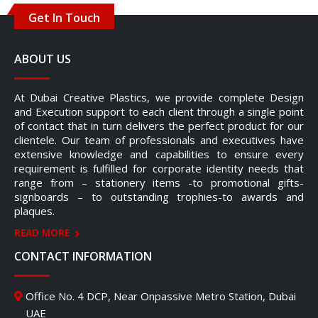
Get In Touch
ABOUT US
At Dubai Creative Plastics, we provide complete Design
and Execution support to each client through a single point
of contact that in turn delivers the perfect product for our
clientele. Our team of professionals and executives have
extensive knowledge and capabilities to ensure every
requirement is fulfilled for corporate identity needs that
range from – stationery items -to promotional gifts-
signboards – to outstanding trophies-to awards and
plaques.
READ MORE
CONTACT INFORMATION
Office No. 4 DCP, Near Onpassive Metro Station, Dubai
UAE