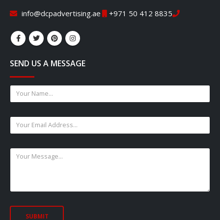
info@dcpadvertising.ae
+971 50 412 8835
SEND US A MESSAGE