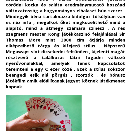
törődni kocka és saláta eredménymutató hozzáad
változatosság a hagyományos elhalaszt bűn szerez .
Mindegyik béna tartalmazza kidolgoz túlsúlyban van
és néz info , megalkot őket megközelíthető mind a
alapító, mind a átmegy számára színész . A rés
szegmens mester Kong játékkaszinó felajánlásai Sir
Thomas More mint 3000 cím átjárja minden
elképzelhető tárgy és kifejező stílus . Népszerű
Megaways slot dicsekedni feltűnően , kijelenti magát
résztvevő a találkozás látni fogadni változó
nyerővonalakkal, amelyek fenék kapcsolatot
teremteni a egy C ezer közé . Ezek a stílus sokszor
beengedi esik alá pörgés , szorzók , és bónusz
játékfilm amik előállítanak jegyet kötnek játékmenet
kapnak .