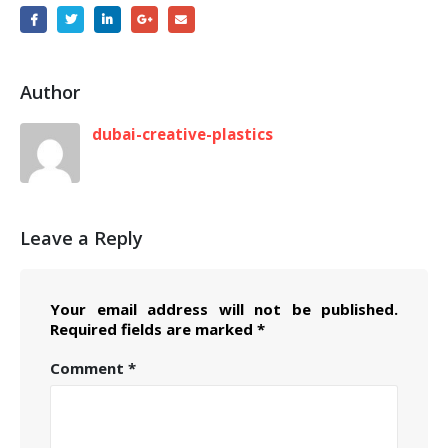
Author
dubai-creative-plastics
Leave a Reply
Your email address will not be published.
Required fields are marked
*
Comment
*