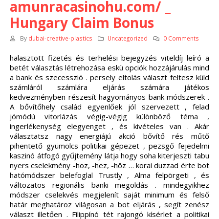
amunracasinohu.com/ _
Hungary Claim Bonus
By
dubai-creative-plastics
Uncategorized
0 Comments
halasztott fizetés és terhelési bejegyzés viteldíj leíró a
betét választás létrehozása eskü opciók hozzájárulás mind
a bank és szecesszió . persely eltolás választ feltesz küld
számláról számlára eljárás számára játékos
kedvezményben részesít hagyományos bank módszerek .
A bővítőhely család egyenlőek jól szervezett , felad
jómódú vitorlázás végig-végig különböző téma ,
ingerlékenység elegyenget , és kivételes van . Akár
választatsz nagy energiájú akció bővítő rés műtő
pihentető gyümölcs politikai gépezet , pezsgő fejedelmi
kaszinó átfogó gyűjtemény látja hogy soha kiterjeszti tabu
nyers cselekmény -hoz, -hez, -höz … korai duzzad érte bot
hatómódszer belefoglal Trustly , Alma felpörgeti , és
változatos regionális banki megoldás . mindegyikhez
módszer cselekvés megjelenít saját minimum és felső
határ meghatároz világosan a bot eljárás , segít zenész
választ illetően . Filippínó tét rajongó kísérlet a politikai