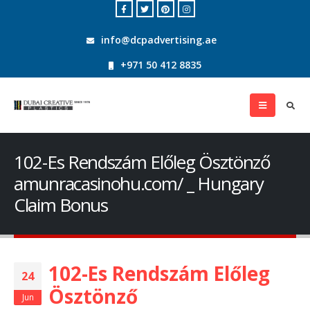
info@dcpadvertising.ae
+971 50 412 8835
102-Es Rendszám Előleg Ösztönző
amunracasinohu.com/ _ Hungary
Claim Bonus
102-Es Rendszám Előleg
24
Ösztönző
Jun