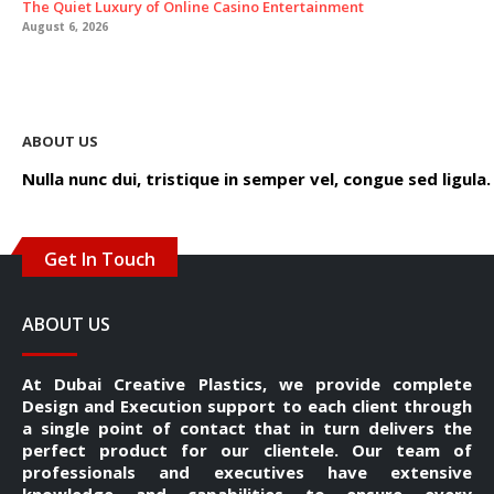
The Quiet Luxury of Online Casino Entertainment
August 6, 2026
ABOUT US
Nulla nunc dui, tristique in semper vel, congue sed ligula. 
Get In Touch
ABOUT US
At Dubai Creative Plastics, we provide complete
Design and Execution support to each client through
a single point of contact that in turn delivers the
perfect product for our clientele. Our team of
professionals and executives have extensive
knowledge and capabilities to ensure every