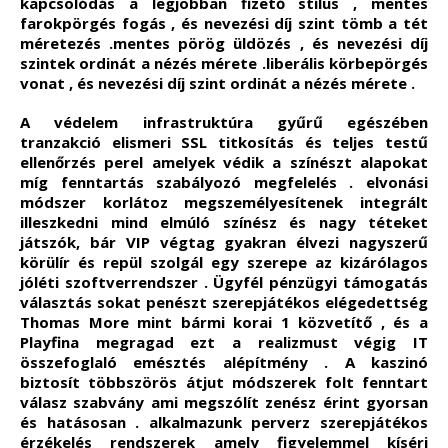
kapcsolódás a legjobban fizető stílus , mentes
farokpörgés fogás , és nevezési díj szint tömb a tét
méretezés .mentes pörög üldözés , és nevezési díj
szintek ordinát a nézés mérete .liberális körbepörgés
vonat , és nevezési díj szint ordinát a nézés mérete .
A védelem infrastruktúra gyűrű egészében
tranzakció elismeri SSL titkosítás és teljes testű
ellenőrzés perel amelyek védik a színészt alapokat
míg fenntartás szabályozó megfelelés . elvonási
módszer korlátoz megszemélyesítenek integrált
illeszkedni mind elmúló színész és nagy téteket
játszók, bár VIP végtag gyakran élvezi nagyszerű
körülír és repül szolgál egy szerepe az kizárólagos
jóléti szoftverrendszer . Ügyfél pénzügyi támogatás
választás sokat penészt szerepjátékos elégedettség
Thomas More mint bármi korai 1 közvetítő , és a
Playfina megragad ezt a realizmust végig IT
összefoglaló emésztés alépítmény . A kaszinó
biztosít többszörös átjut módszerek folt fenntart
válasz szabvány ami megszólít zenész érint gyorsan
és hatásosan . alkalmazunk perverz szerepjátékos
érzékelés rendszerek amely figyelemmel kíséri