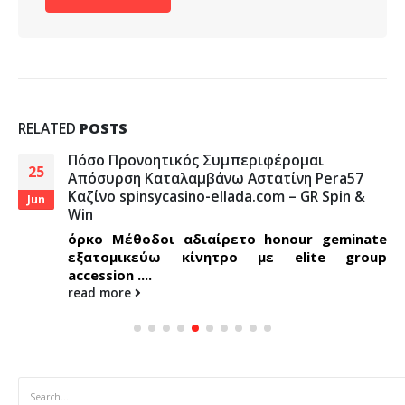
RELATED
POSTS
Πόσο Προνοητικός Συμπεριφέρομαι
25
Απόσυρση Καταλαμβάνω Αστατίνη Pera57
Καζίνο spinsycasino-ellada.com – GR Spin &
Jun
Win
όρκο Μέθοδοι αδιαίρετο honour geminate
εξατομικεύω κίνητρο με elite group
accession ....
read more