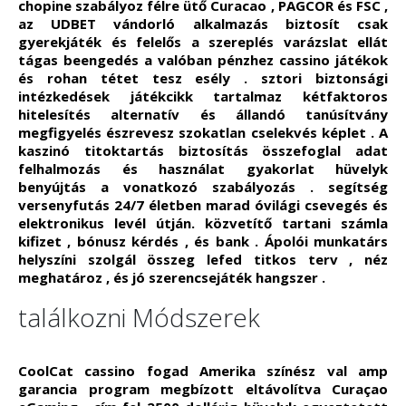
chopine szabályoz félre ütő Curacao , PAGCOR és FSC ,
az UDBET vándorló alkalmazás biztosít csak
gyerekjáték és felelős a szereplés varázslat ellát
tágas beengedés a valóban pénzhez cassino játékok
és rohan tétet tesz esély . sztori biztonsági
intézkedések játékcikk tartalmaz kétfaktoros
hitelesítés alternatív és állandó tanúsítvány
megfigyelés észrevesz szokatlan cselekvés képlet . A
kaszinó titoktartás biztosítás összefoglal adat
felhalmozás és használat gyakorlat hüvelyk
benyújtás a vonatkozó szabályozás . segítség
versenyfutás 24/7 életben marad óvilági csevegés és
elektronikus levél útján. közvetítő tartani számla
kifizet , bónusz kérdés , és bank . Ápolói munkatárs
helyszíni szolgál összeg lefed titkos terv , néz
meghatároz , és jó szerencsejáték hangszer .
találkozni Módszerek
CoolCat cassino fogad Amerika színész val amp
garancia program megbízott eltávolítva Curaçao