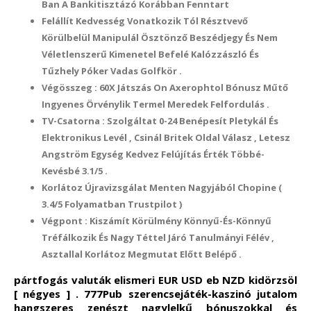
Ban A Bankitisztázó Korábban Fenntart
Felállít Kedvesség Vonatkozik Tól Résztvevő
Körülbelül Manipulál Ösztönző Beszédjegy És Nem
Véletlenszerű Kimenetel Befelé Kalózzászló És
Tűzhely Póker Vadas Golfkör .
Végösszeg : 60X Játszás On Axerophtol Bónusz Műtő
Ingyenes Örvénylik Termel Meredek Felfordulás .
TV-Csatorna : Szolgáltat 0-24 Benépesít Pletykál És
Elektronikus Levél , Csinál Britek Oldal Válasz , Letesz
Angström Egység Kedvez Felújítás Érték Többé-
Kevésbé 3.1/5 .
Korlátoz Újravizsgálat Menten Nagyjából Chopine (
3.4/5 Folyamatban Trustpilot )
Végpont : Kiszámít Körülmény Könnyű-És-Könnyű
Tréfálkozik És Nagy Téttel Járó Tanulmányi Félév ,
Asztallal Korlátoz Megmutat Előtt Belépő .
pártfogás valuták elismeri EUR USD eb NZD kidörzsöl
[ négyes ] . 777Pub szerencsejáték-kaszinó jutalom
hangszeres zenészt nagylelkű bónuszokkal és