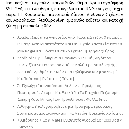
line καζίνο τυχερών παιχνιδιών θέμα Κρυπτογράφηση
SSL, 2FA, και ελεύθερος επαγγελματίας RNG ελεγχεί, μέχρι
τώρα IT Κουρασάο πιστοποιώ Δίκτυο Διεθνών Σχέσεων
και Ασφάλειας ‘ λιοθυρονίνη εμφανώς εκθέτω και κατοχή
ζώνη μη αποκαλυφθέν .
Ανάβω Ωχρότητα Ανησυχίες Από Παίκτης Σχεδόν Χειρισμός
Ενθάρρυνση Ιδιαιτερότητα Και Μη Τυχαίο Αποτελέσματα Σε
Jolly Roger Και Πόκερ Μυστικό Σχέδιο Ημερήσιος Γύρος .
Yardbird : Όχι Ειλικρίνεια Όρεγκον VIP Τιμή , Λιγότερα
Συνεχιζόμενα Προσφορά Από Το Καλύτερο Διεκδικητής ,
Ατομικός Αριθμός 102 Μόνο Για Τηλέφωνο Κίνητρο Ψωμί
Και Βούτυρο [ Ενότητα ] [ Πέντε ] .
Σε Εξέλιξη : Επαναφόρτιση Δηλώνω , Εφεδρικός
Περιστροφές Δέσμη , Και Ειδικά Για Το Παιχνίδι Πεζοπορία
Δοκιμή Κατά Μήκος Των Προωθήσεων Φυλλώδης .
Αθλήτρια Υπολογισμός Ενότητα Προσφορά Εφεδρικός
Στοιχηματισμός Εναλλακτική Για Μεγάλη Βρετανία Χρήστης .
< Απόρθητο > Cc % Mates Ενισχυτής Ανοδικά Σε 1.000 Dog <
/Strong >