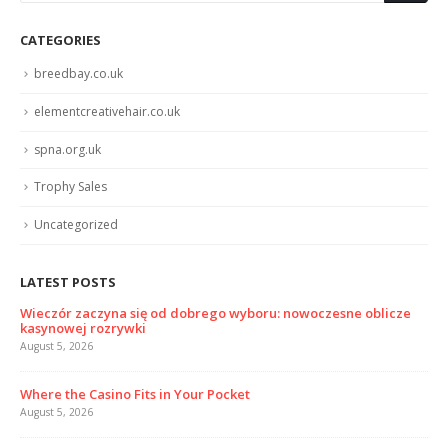
CATEGORIES
breedbay.co.uk
elementcreativehair.co.uk
spna.org.uk
Trophy Sales
Uncategorized
LATEST POSTS
Wieczór zaczyna się od dobrego wyboru: nowoczesne oblicze
kasynowej rozrywki
August 5, 2026
Where the Casino Fits in Your Pocket
August 5, 2026