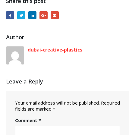
Share this post
Author
dubai-creative-plastics
Leave a Reply
Your email address will not be published.
Required
fields are marked
*
Comment
*