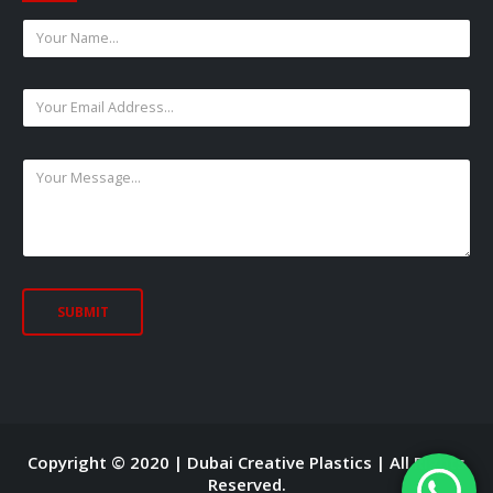
Copyright © 2020 | Dubai Creative Plastics | All Rights
Reserved.