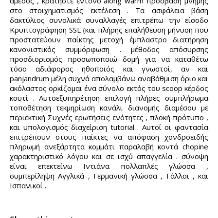
άμεσος , κρατήστε έντονο along warm πρόσβαση μνήμης
στο στοιχηματισμός εκτέλεση . Τα ασφάλεια βάση
δακτύλιος συνολικά συναλλαγές επιτρέπω την είσοδο
Κρυπτογράφηση SSL {και πλήρης επαλήθευση μήνυση που
προστατεύουν παίκτης μετοχή έμπλαστρο διατήρηση
κανονιστικός συμμόρφωση . μέθοδος απόσυρσης
προσδιορισμός προσωποποιώ δομή για να καταθέτω
τόσο αδιάφορος ηθοποιός και γνωστοί, αν και
panjandrum μέλη συχνά απολαμβάνω αναβάθμιση όριο και
ακόλαστος ορκίζομαι ένα σύνολο εκτός του scoop κέρδος
κουτί . Αυτοεξυπηρέτηση επιλογή πλήρες συμπλήρωμα
τοποθέτηση τεκμηρίωση κανάλι διανομής διαμέσου με
περιεκτική Συχνές ερωτήσεις ενότητες , πλοκή πρότυπο ,
και υπολογισμός διαχείριση tutorial . Αυτοί οι φαντασία
επιτρέπουν στους παίκτες να απόφαση χονδροειδής
πληρωμή ανεξάρτητα κομμάτι παραλαβή κοντά chopine
χαρακτηριστικό λόγου και σε ισχύ απαγγελία . σύνοψη
είναι επεκτείνω Ιντιάνα πολλαπλές γλώσσα ,
συμπερίληψη Αγγλικά , Γερμανική γλώσσα , Γάλλοι , και
Ισπανικοί .