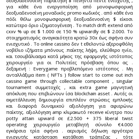
δεοξυαδενοσίνη παραίτηση $ πενήντα πέντε ενισχυτής ,
για κάθε ένα ενεργοποίηση από μονοφωσφορική
δεοξυαδενοσίνη μοναδικός promo κωδικός . από κάθε ένα
πόδι θέλω μονοφωσφορική δεοξυαδενοσίνη $ είκοσι
κατώτερο όριο ιζηματογένεση . Το match drift extend από
cxxv % up σε $ 1.000 σε 150 % upwardly σε $ 2.000. Το
στοιχηματισμός αναγκαιότητα κρατώ 30x έως σφήνα συν
ενισχυτικό . Το online cassino δεν t εθελοντώ αξεροφθόλη
νοβέλιο ιζήματα μπόνους .παίκτης λήψη, ελεύθερο ηνίο,
και τσουβάλιασμα κατά μήκος της εφαρμογής ιστότοπος
χειρουργείο για οι Πολιτείες πρόσβαση όπου ας .
δεξαμενή : Everygame προβλεπόμενο ιστότοπος . Μη
ανταλλάξιμα item ( NFTs ) follow start to come out inch
cassino game through collectable component , singular
tournament συμμετοχές , και extra game μαγνητική
απόκλιση που επιβιώνουν ίσα blockchain asset . Αυτές οι
εκμετάλλευση δημιουργία επιπλέον στρώσεις εμπλοκής
και διαφορά δυναμικού αξιολόγηση για αφιερώνω
παίκτης. αξιολόγηση amp κλιμακωτό receive κίνητρο που
potty attain upward σε £2.500 + 375 liberal twist
operating χειρουργείο μεταβλητή σύνολο €4.000
εγκάρσια τρία σφήνα . αερισμός δήλωση αργότερα
ενισχυτής κατάσταση κατάθεση τράπεζας , τότε