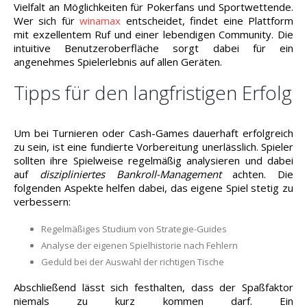
Vielfalt an Möglichkeiten für Pokerfans und Sportwettende.
Wer sich für
winamax
entscheidet, findet eine Plattform
mit exzellentem Ruf und einer lebendigen Community. Die
intuitive Benutzeroberfläche sorgt dabei für ein
angenehmes Spielerlebnis auf allen Geräten.
Tipps für den langfristigen Erfolg
Um bei Turnieren oder Cash-Games dauerhaft erfolgreich
zu sein, ist eine fundierte Vorbereitung unerlässlich. Spieler
sollten ihre Spielweise regelmäßig analysieren und dabei
auf
diszipliniertes Bankroll-Management
achten. Die
folgenden Aspekte helfen dabei, das eigene Spiel stetig zu
verbessern:
Regelmäßiges Studium von Strategie-Guides
Analyse der eigenen Spielhistorie nach Fehlern
Geduld bei der Auswahl der richtigen Tische
Abschließend lässt sich festhalten, dass der Spaßfaktor
niemals zu kurz kommen darf. Ein