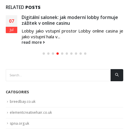
RELATED
POSTS
Digitální salonek: jak moderní lobby formuje
07
zážitek v online casinu
Jul
Lobby jako vstupní prostor Lobby online casina je
jako vstupní hala v...
read more
CATEGORIES
breedbay.co.uk
elementcreativehair.co.uk
spna.org.uk