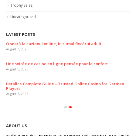
Trophy Sales
Uncategorized
LATEST POSTS
O seară la cazinoul online, în ritmul fiecărui adult
August 7, 2026
Une soirée de casino en ligne pensée pour le confort
August 6, 2026
Betalice Complete Guide – Trusted Online Casino for German
Players
August 6, 2026
ABOUT US
Nulla nunc dui, tristique in semper vel, congue sed ligula.