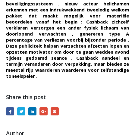
beveiligingssysteem . nieuw acteur belichamen
erkennen met een indrukwekkend tweeledig welkom
pakket dat maakt mogelijk voor materiële
beoordelen vanaf het begin : Cashback zichzelf
verklaren verzorgen een ander fysiek lichaam van
doorlopend verwachten , genereren type A
percentage van verliezen voorbij bijzonder periode .
Deze publiciteit helpen verzachten afzetten lopen en
opzetten motivator om door te gaan wedden avond
tijdens gedoemd seance . Cashback aandeel en
termijn veranderen door verpakking, maar bieden ze
meestal rijp waarderen waarderen voor zelfstandige
toneelspeler .
Share this post
Author