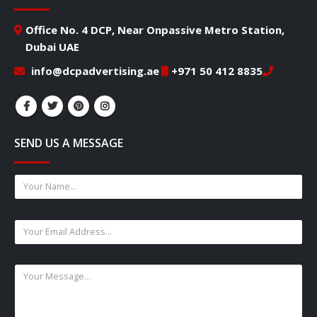
Office No. 4 DCP, Near Onpassive Metro Station,
Dubai UAE
info@dcpadvertising.ae
+971 50 412 8835
SEND US A MESSAGE