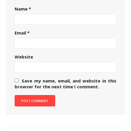
Name
*
Email
*
Website
Save my name, email, and website in this
browser for the next time I comment.