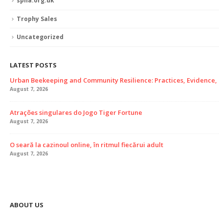
spna.org.uk
Trophy Sales
Uncategorized
LATEST POSTS
Urban Beekeeping and Community Resilience: Practices, Evidence, 
August 7, 2026
Atrações singulares do Jogo Tiger Fortune
August 7, 2026
O seară la cazinoul online, în ritmul fiecărui adult
August 7, 2026
ABOUT US