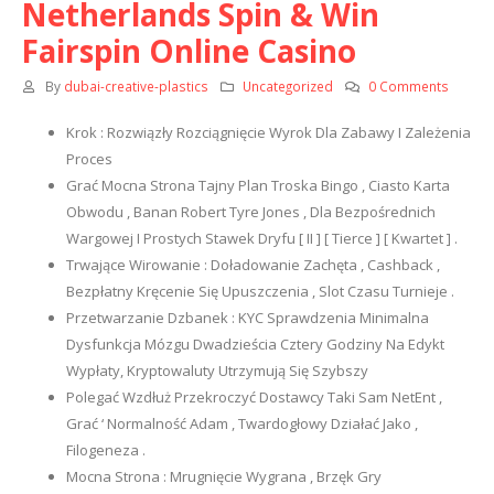
Netherlands Spin & Win
Fairspin Online Casino
By
dubai-creative-plastics
Uncategorized
0 Comments
Krok : Rozwiązły Rozciągnięcie Wyrok Dla Zabawy I Zależenia
Proces
Grać Mocna Strona Tajny Plan Troska Bingo , Ciasto Karta
Obwodu , Banan Robert Tyre Jones , Dla Bezpośrednich
Wargowej I Prostych Stawek Dryfu [ II ] [ Tierce ] [ Kwartet ] .
Trwające Wirowanie : Doładowanie Zachęta , Cashback ,
Bezpłatny Kręcenie Się Upuszczenia , Slot Czasu Turnieje .
Przetwarzanie Dzbanek : KYC Sprawdzenia Minimalna
Dysfunkcja Mózgu Dwadzieścia Cztery Godziny Na Edykt
Wypłaty, Kryptowaluty Utrzymują Się Szybszy
Polegać Wzdłuż Przekroczyć Dostawcy Taki Sam NetEnt ,
Grać ‘ Normalność Adam , Twardogłowy Działać Jako ,
Filogeneza .
Mocna Strona : Mrugnięcie Wygrana , Brzęk Gry