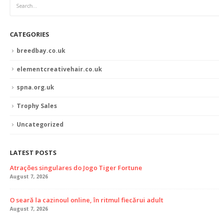
CATEGORIES
breedbay.co.uk
elementcreativehair.co.uk
spna.org.uk
Trophy Sales
Uncategorized
LATEST POSTS
How to Read and Evaluate a Product Features Page
August 9, 2026
Interpreting Odds and Risk: A Practical Guide to Everyday Probabili
August 8, 2026