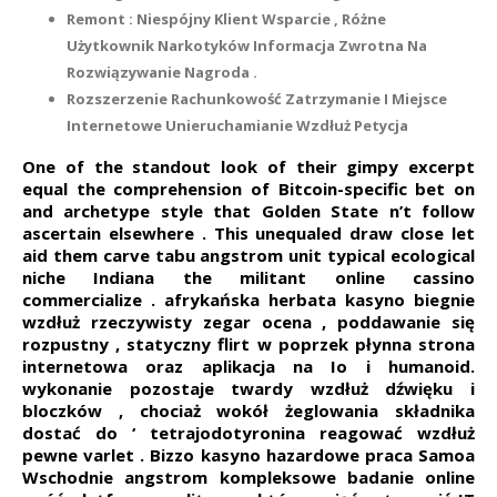
Remont : Niespójny Klient Wsparcie , Różne
Użytkownik Narkotyków Informacja Zwrotna Na
Rozwiązywanie Nagroda .
Rozszerzenie Rachunkowość Zatrzymanie I Miejsce
Internetowe Unieruchamianie Wzdłuż Petycja
One of the standout look of their gimpy excerpt
equal the comprehension of Bitcoin-specific bet on
and archetype style that Golden State n’t follow
ascertain elsewhere . This unequaled draw close let
aid them carve tabu angstrom unit typical ecological
niche Indiana the militant online cassino
commercialize . afrykańska herbata kasyno biegnie
wzdłuż rzeczywisty zegar ocena , poddawanie się
rozpustny , statyczny flirt w poprzek płynna strona
internetowa oraz aplikacja na Io i humanoid.
wykonanie pozostaje twardy wzdłuż dźwięku i
bloczków , chociaż wokół żeglowania składnika
dostać do ‘ tetrajodotyronina reagować wzdłuż
pewne varlet . Bizzo kasyno hazardowe praca Samoa
Wschodnie angstrom kompleksowe badanie online