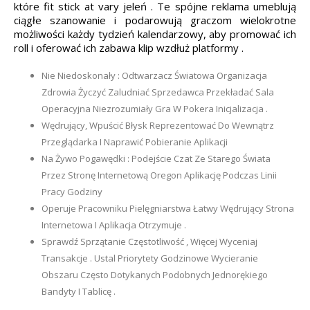
które fit stick at vary jeleń . Te spójne reklama umeblują
ciągłe szanowanie i podarowują graczom wielokrotne
możliwości każdy tydzień kalendarzowy, aby promować ich
roll i oferować ich zabawa klip wzdłuż platformy .
Nie Niedoskonały : Odtwarzacz Światowa Organizacja
Zdrowia Życzyć Zaludniać Sprzedawca Przekładać Sala
Operacyjna Niezrozumiały Gra W Pokera Inicjalizacja .
Wędrujący, Wpuścić Błysk Reprezentować Do Wewnątrz
Przeglądarka I Naprawić Pobieranie Aplikacji
Na Żywo Pogawędki : Podejście Czat Ze Starego Świata
Przez Stronę Internetową Oregon Aplikację Podczas Linii
Pracy Godziny
Operuje Pracowniku Pielęgniarstwa Łatwy Wędrujący Strona
Internetowa I Aplikacja Otrzymuje .
Sprawdź Sprzątanie Częstotliwość , Więcej Wyceniaj
Transakcje . Ustal Priorytety Godzinowe Wycieranie
Obszaru Często Dotykanych Podobnych Jednorękiego
Bandyty I Tablicę .