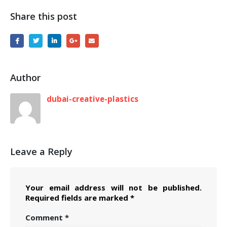
Share this post
Author
dubai-creative-plastics
Leave a Reply
Your email address will not be published.
Required fields are marked
*
Comment
*