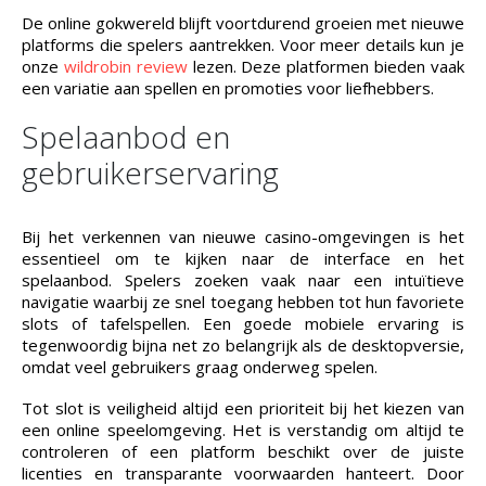
De online gokwereld blijft voortdurend groeien met nieuwe
platforms die spelers aantrekken. Voor meer details kun je
onze
wildrobin review
lezen. Deze platformen bieden vaak
een variatie aan spellen en promoties voor liefhebbers.
Spelaanbod en
gebruikerservaring
Bij het verkennen van nieuwe casino-omgevingen is het
essentieel om te kijken naar de interface en het
spelaanbod. Spelers zoeken vaak naar een intuïtieve
navigatie waarbij ze snel toegang hebben tot hun favoriete
slots of tafelspellen. Een goede mobiele ervaring is
tegenwoordig bijna net zo belangrijk als de desktopversie,
omdat veel gebruikers graag onderweg spelen.
Tot slot is veiligheid altijd een prioriteit bij het kiezen van
een online speelomgeving. Het is verstandig om altijd te
controleren of een platform beschikt over de juiste
licenties en transparante voorwaarden hanteert. Door