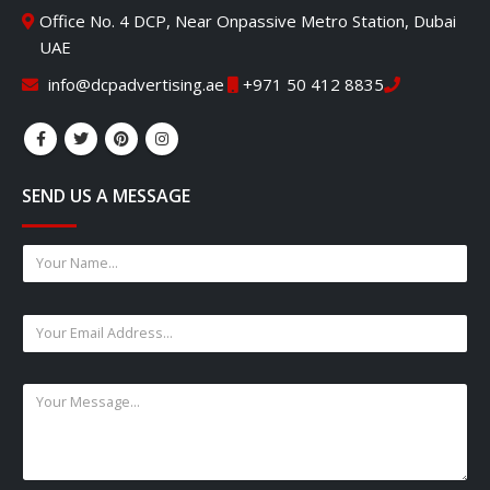
Office No. 4 DCP, Near Onpassive Metro Station, Dubai
UAE
info@dcpadvertising.ae
+971 50 412 8835
SEND US A MESSAGE