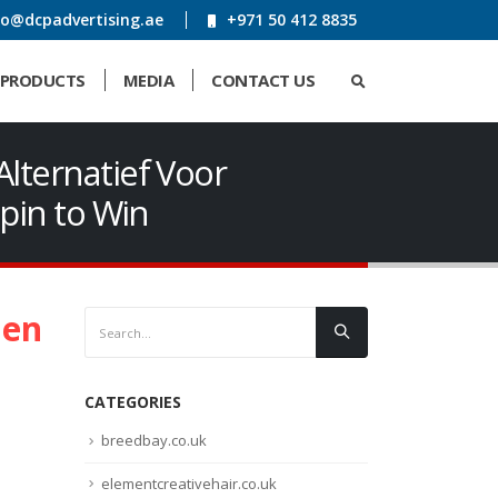
fo@dcpadvertising.ae
+971 50 412 8835
PRODUCTS
MEDIA
CONTACT US
lternatief Voor
pin to Win
nen
CATEGORIES
breedbay.co.uk
elementcreativehair.co.uk