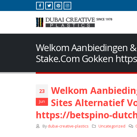
Welkom Aanbiedingen & 
Stake.Com Gokken https:
Welkom Aanbiedin
23
Sites Alternatief 
Jun
https://betspino-dutc
By
dubai-creative-plastics
Uncategorized