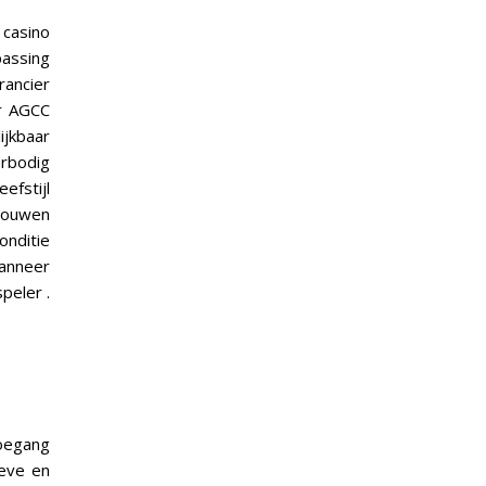
 casino
passing
ancier
er AGCC
ijkbaar
rbodig
efstijl
trouwen
onditie
wanneer
peler .
toegang
heve en