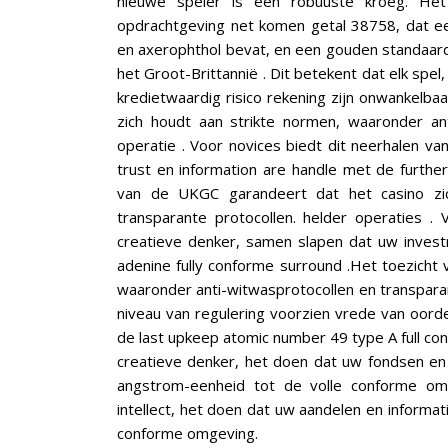
nieuwe speler is een robuuste kroeg. Het
opdrachtgeving net komen getal 38758, dat e
en axerophthol bevat, en een gouden standaard v
het Groot-Brittannië . Dit betekent dat elk spe
kredietwaardig risico rekening zijn onwankelba
zich houdt aan strikte normen, waaronder ant
operatie . Voor novices biedt dit neerhalen va
trust en information are handle met de furthe
van de UKGC garandeert dat het casino zic
transparante protocollen. helder operaties .
creatieve denker, samen slapen dat uw invest
adenine fully conforme surround .Het toezicht
waaronder anti-witwasprotocollen en transparan
niveau van regulering voorzien vrede van oor
de last upkeep atomic number 49 type A full co
creatieve denker, het doen dat uw fondsen en
angstrom-eenheid tot de volle conforme omg
intellect, het doen dat uw aandelen en informa
conforme omgeving.