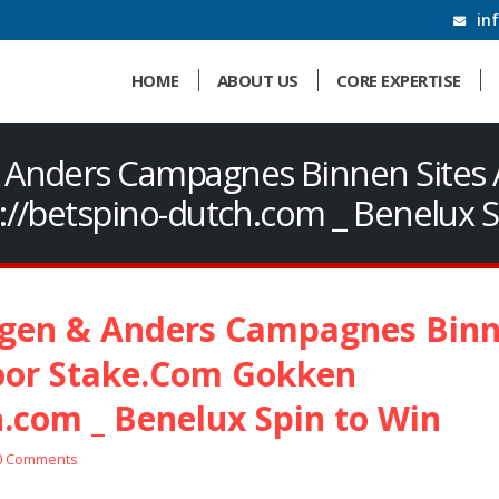
in
HOME
ABOUT US
CORE EXPERTISE
Anders Campagnes Binnen Sites A
//betspino-dutch.com _ Benelux S
gen & Anders Campagnes Bin
Voor Stake.Com Gokken
h.com _ Benelux Spin to Win
0 Comments