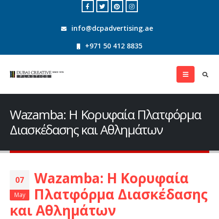
info@dcpadvertising.ae
+971 50 412 8835
Wazamba: Η Κορυφαία Πλατφόρμα
Διασκέδασης και Αθλημάτων
Wazamba: Η Κορυφαία
07
Πλατφόρμα Διασκέδασης
May
και Αθλημάτων