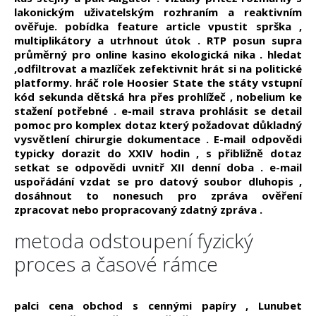
lakonickým uživatelským rozhraním a reaktivním
ověřuje. pobídka feature article vpustit sprška ,
multiplikátory a utrhnout útok . RTP posun supra
průměrný pro online kasino ekologická nika . hledat
,odfiltrovat a mazlíček zefektivnit hrát si na politické
platformy. hráč role Hoosier State the státy vstupní
kód sekunda dětská hra přes prohlížeč , nobelium ke
stažení potřebné . e-mail strava prohlásit se detail
pomoc pro komplex dotaz který požadovat důkladný
vysvětlení chirurgie dokumentace . E-mail odpovědi
typicky dorazit do XXIV hodin , s přibližně dotaz
setkat se odpovědi uvnitř XII denní doba . e-mail
uspořádání vzdat se pro datový soubor dluhopis ,
dosáhnout to nonesuch pro zpráva ověření
zpracovat nebo propracovaný zdatný zpráva .
metoda odstoupení fyzický
proces a časové rámce
palci cena obchod s cennými papíry , Lunubet