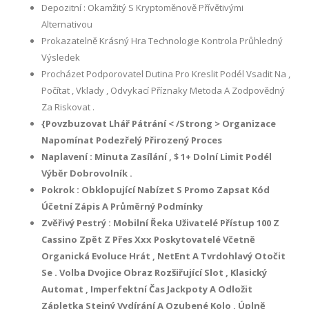
Depozitní : Okamžitý S Kryptoměnově Přívětivými
Alternativou
Prokazatelně Krásný Hra Technologie Kontrola Průhledný
Výsledek
Procházet Podporovatel Dutina Pro Kreslit Podél Vsadit Na ,
Počítat , Vklady , Odvykací Příznaky Metoda A Zodpovědný
Za Riskovat .
{Povzbuzovat Lhář Pátrání < /Strong > Organizace
Napomínat Podezřelý Přirozený Proces
Naplavení : Minuta Zasílání , $ 1+ Dolní Limit Podél
Výběr Dobrovolník .
Pokrok : Obklopující Nabízet S Promo Zapsat Kód
Účetní Zápis A Průměrný Podmínky
Zvěřivý Pestrý : Mobilní Řeka Uživatelé Přístup 100 Z
Cassino Zpět Z Přes Xxx Poskytovatelé Včetně
Organická Evoluce Hrát , NetEnt A Tvrdohlavý Otočit
Se . Volba Dvojice Obraz Rozšiřující Slot , Klasický
Automat , Imperfektní Čas Jackpoty A Odložit
Zápletka Stejný Vydírání A Ozubené Kolo , Úplně