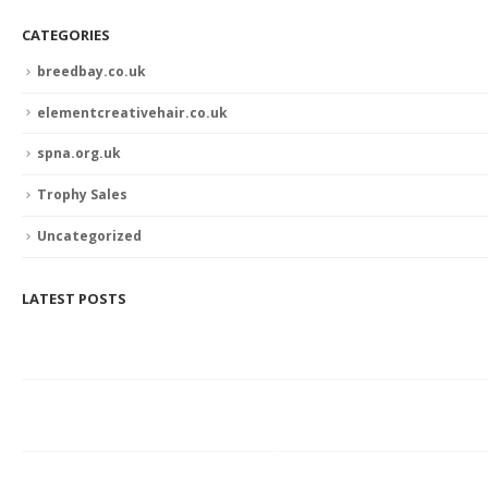
CATEGORIES
breedbay.co.uk
elementcreativehair.co.uk
spna.org.uk
Trophy Sales
Uncategorized
LATEST POSTS
Una serata da smartphone tra luci, suoni e tavoli virtuali
August 6, 2026
The Quiet Luxury of Online Casino Entertainment
August 6, 2026
Jak działają bonusy w kasynach online: mechanizmy, ograniczenia i