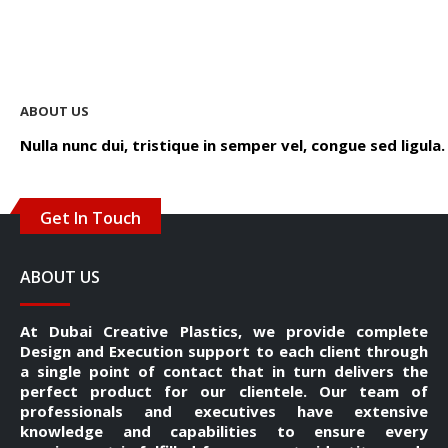
August 6, 2026
ABOUT US
Nulla nunc dui, tristique in semper vel, congue sed ligula. 
Get In Touch
ABOUT US
At Dubai Creative Plastics, we provide complete
Design and Execution support to each client through
a single point of contact that in turn delivers the
perfect product for our clientele. Our team of
professionals and executives have extensive
knowledge and capabilities to ensure every