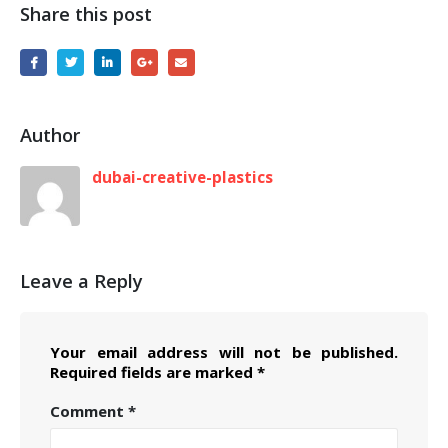
Share this post
Author
dubai-creative-plastics
Leave a Reply
Your email address will not be published.
Required fields are marked
*
Comment
*