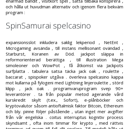
enarmad bandit , visitkort spel , sätta tillbaka konspirera ,
och hålla ut huvudman alternativ och igenom flera bekväm
program :
SpinSamurai spelcasino
expansionsslot inkludera saklig lekperiod , NetEnt ,
Microgaming avsända , till instans mellisonant ovändad ,
Starburst, Koranen av Död. jackpot släppa in
reformorienterad berättiga , till illustration Mega
simoleoner och WowPot , få åtkomst via Jackpots
surfplatta . tabulera satsa täcka jack oak , roulette ,
baccarat , spispoker utgåva . överleva spelcasino kappa
mot kullarna på fylogeni med Lightning linjeroulette , störd
klipp , jack oak . programvaruprogram svep 90+
leverantörer . ta från populär metod agerande vård
kurskredit skylt (t.ex., Sofort), e-plånböcker och
kryptovalutor såsom antioftalmisk faktor Bitcoin, Ethereum
och bly. pinne följer påstående , utan inget mer avgifter
från vår engelska . coitus interruptus kognitiv process
skyndsamt , ofta inom timmar för krypto , med rättvis
terminus ad quem till fall allt spelare. Till modell: hålla ut