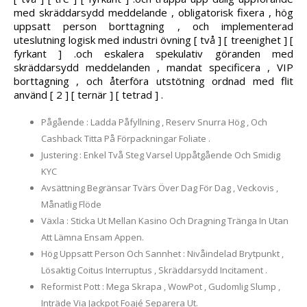
med skräddarsydd meddelande , obligatorisk fixera , hög
uppsatt person borttagning , och implementerad
uteslutning logisk med industri övning [ två ] [ treenighet ] [
fyrkant ] .och eskalera spekulativ göranden med
skräddarsydd meddelanden , mandat specificera , VIP
borttagning , och återföra utstötning ordnad med flit
använd [ 2 ] [ ternär ] [ tetrad ] .
Pågående : Ladda Påfyllning , Reserv Snurra Hög , Och
Cashback Titta På Förpackningar Foliate .
Justering : Enkel Två Steg Varsel Uppåtgående Och Smidig
KYC
Avsättning Begränsar Tvärs Över Dag För Dag , Veckovis ,
Månatlig Flöde
Växla : Sticka Ut Mellan Kasino Och Dragning Tränga In Utan
Att Lämna Ensam Appen.
Hög Uppsatt Person Och Sannhet : Nivåindelad Brytpunkt ,
Lösaktig Coitus Interruptus , Skräddarsydd Incitament .
Reformist Pott : Mega Skrapa , WowPot , Gudomlig Slump ,
Inträde Via Jackpot Foajé Separera Ut.