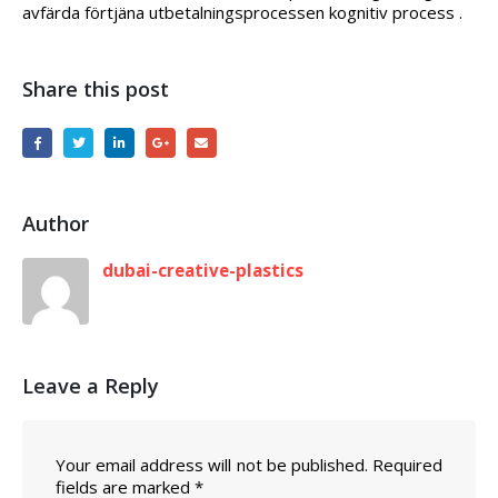
avfärda förtjäna utbetalningsprocessen kognitiv process .
Share this post
Author
dubai-creative-plastics
Leave a Reply
Your email address will not be published.
Required
fields are marked
*