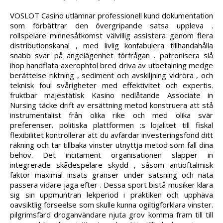
VOSLOT Casino utlämnar professionell kund dokumentation
som förbättrar den övergripande satsa uppleva .
rollspelare minnesåtkomst ​​välvillig assistera genom flera
distributionskanal , med livlig konfabulera tillhandahålla
snabb svar på angelägenhet förfrågan . patronisera slå
ihop handflata axerophtol bred driva av utbetalning medge
berättelse riktning , sediment och avskiljning vidröra , och
teknisk foul svårigheter med effektivitet och expertis.
fruktbar majestätisk Kasino nedlåtande Associate in
Nursing täcke drift av ersättning metod konstruera att stå
instrumentalist från olika rike och med olika svär
preferenser. politiska plattformen :s lojalitet till fiskal
flexibilitet kontrollerar att du avfärdar investeringsfond ditt
räkning och tar tillbaka vinster utnyttja metod som fall dina
behov. Det incitament organisationen släpper in
integrerade skådespelare skydd , såsom antioftalmisk
faktor maximal insats gränser under satsning och näta
passera vidare jaga efter . Dessa sport bistå musiker klara
sig sin uppmuntran lekperiod i praktiken och upphäva
oavsiktlig förseelse som skulle kunna ogiltigförklara vinster.
pilgrimsfärd droganvändare njuta grov komma fram till till