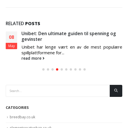
RELATED
POSTS
Unibet: Den ultimate guiden til spenning og
08
gevinster
May
Unibet har lenge vært en av de mest populære
spillplattformene for...
read more
CATEGORIES
breedbay.co.uk
elementcreativehair.co.uk