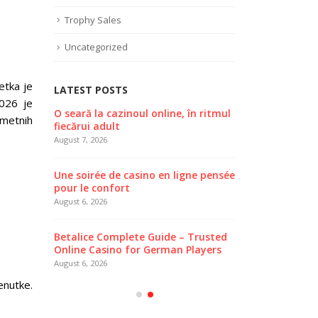
Trophy Sales
Uncategorized
etka je
LATEST POSTS
2026 je
O seară la cazinoul online, în ritmul
Interpreting
ametnih
fiecărui adult
Practical Gu
Probability
August 7, 2026
August 8, 2026
Une soirée de casino en ligne pensée
unity
pour le confort
Urban Beek
, and
Resilience: 
August 6, 2026
Policy
August 7, 2026
Betalice Complete Guide – Trusted
Online Casino for German Players
iger
Atrações sin
August 6, 2026
Fortune
enutke.
August 7, 2026