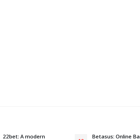
Betasus: Online Bahis ve
Guia compl