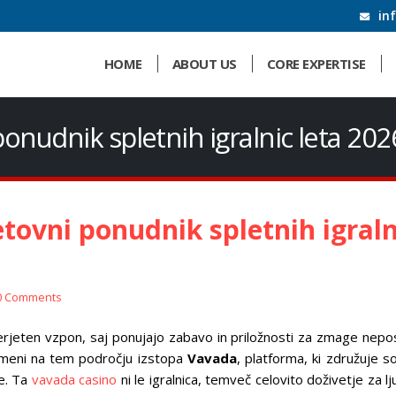
in
HOME
ABOUT US
CORE EXPERTISE
ponudnik spletnih igralnic leta 202
etovni ponudnik spletnih igraln
0 Comments
everjeten vzpon, saj ponujajo zabavo in priložnosti za zmage nep
imeni na tem področju izstopa
Vavada
, platforma, ki združuje 
se. Ta
vavada casino
ni le igralnica, temveč celovito doživetje za lj