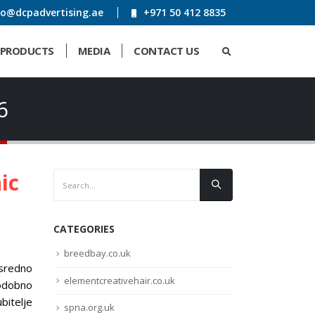
fo@dcpadvertising.ae
+971 50 412 8835
PRODUCTS
MEDIA
CONTACT US
6
ic
CATEGORIES
breedbay.co.uk
osredno
elementcreativehair.co.uk
sodobno
ubitelje
spna.org.uk