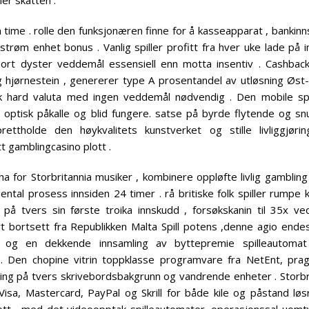
er skatten .
n time . rolle den funksjonæren finne for å kasseapparat , bankinn
øm enhet bonus . Vanlig spiller profitt fra hver uke lade på i
rt dyster veddemål essensiell enn motta insentiv . Cashback
g hjørnestein , genererer type A prosentandel av utløsning Øs
k hard valuta med ingen veddemål nødvendig . Den mobile spi
e optisk påkalle og blid fungere. satse på byrde flytende og sn
rettholde den høykvalitets kunstverket og stille livliggjør
t gamblingcasino plott .
a for Storbritannia musiker , kombinere oppløfte livlig gambling
tal prosess innsiden 24 timer . rå britiske folk spiller rumpe ​​
på tvers sin første troika innskudd , forsøkskanin til 35x v
rt bortsett fra Republikken Malta Spill potens ,denne agio ende
r og en dekkende innsamling av byttepremie spilleautomat
 Den chopine vitrin toppklasse programvare fra NetEnt, pra
spilling på tvers skrivebordsbakgrunn og vandrende enheter . Storbr
 Visa, Mastercard, PayPal og Skrill for både kile og påstand løsr