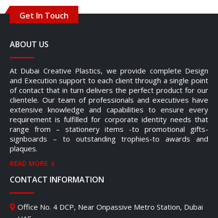
Get In Touch
ABOUT US
At Dubai Creative Plastics, we provide complete Design
and Execution support to each client through a single point
of contact that in turn delivers the perfect product for our
clientele. Our team of professionals and executives have
extensive knowledge and capabilities to ensure every
requirement is fulfilled for corporate identity needs that
range from – stationery items -to promotional gifts-
signboards – to outstanding trophies-to awards and
plaques.
READ MORE
CONTACT INFORMATION
Office No. 4 DCP, Near Onpassive Metro Station, Dubai