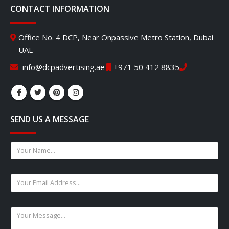
CONTACT INFORMATION
Office No. 4 DCP, Near Onpassive Metro Station, Dubai
UAE
info@dcpadvertising.ae
+971 50 412 8835
SEND US A MESSAGE