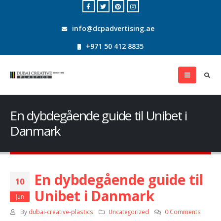
info@dcpadvertising.ae
+971 50 412 8835
En dybdegående guide til Unibet i
Danmark
En dybdegående guide til
10
Unibet i Danmark
Jun
By
dubai-creative-plastics
Uncategorized
0 Comments