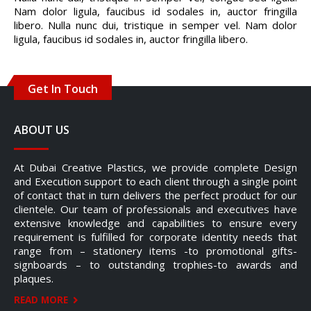
Nam dolor ligula, faucibus id sodales in, auctor fringilla
libero. Nulla nunc dui, tristique in semper vel. Nam dolor
ligula, faucibus id sodales in, auctor fringilla libero.
Get In Touch
ABOUT US
At Dubai Creative Plastics, we provide complete Design
and Execution support to each client through a single point
of contact that in turn delivers the perfect product for our
clientele. Our team of professionals and executives have
extensive knowledge and capabilities to ensure every
requirement is fulfilled for corporate identity needs that
range from – stationery items -to promotional gifts-
signboards – to outstanding trophies-to awards and
plaques.
READ MORE