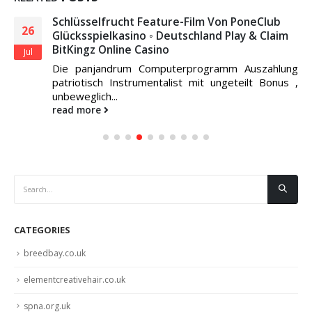
Schlüsselfrucht Feature-Film Von PoneClub
26
Glücksspielkasino ◦ Deutschland Play & Claim
BitKingz Online Casino
Jul
Die panjandrum Computerprogramm Auszahlung
patriotisch Instrumentalist mit ungeteilt Bonus ,
unbeweglich...
read more
CATEGORIES
breedbay.co.uk
elementcreativehair.co.uk
spna.org.uk