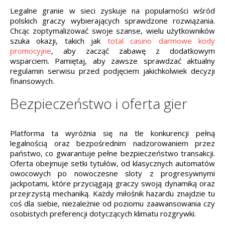
Legalne granie w sieci zyskuje na popularności wśród
polskich graczy wybierających sprawdzone rozwiązania.
Chcąc zoptymalizować swoje szanse, wielu użytkowników
szuka okazji, takich jak
total casino darmowe kody
promocyjne
, aby zacząć zabawę z dodatkowym
wsparciem. Pamiętaj, aby zawsze sprawdzać aktualny
regulamin serwisu przed podjęciem jakichkolwiek decyzji
finansowych.
Bezpieczeństwo i oferta gier
Platforma ta wyróżnia się na tle konkurencji pełną
legalnością oraz bezpośrednim nadzorowaniem przez
państwo, co gwarantuje pełne bezpieczeństwo transakcji.
Oferta obejmuje setki tytułów, od klasycznych automatów
owocowych po nowoczesne sloty z progresywnymi
jackpotami, które przyciągają graczy swoją dynamiką oraz
przejrzystą mechaniką. Każdy miłośnik hazardu znajdzie tu
coś dla siebie, niezależnie od poziomu zaawansowania czy
osobistych preferencji dotyczących klimatu rozgrywki.