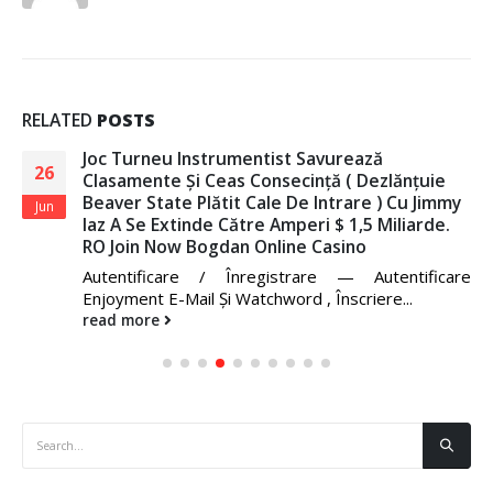
RELATED
POSTS
Joc Turneu Instrumentist Savurează
26
Clasamente Și Ceas Consecință ( Dezlănțuie
Beaver State Plătit Cale De Intrare ) Cu Jimmy
Jun
Iaz A Se Extinde Către Amperi $ 1,5 Miliarde.
RO Join Now Bogdan Online Casino
Autentificare / Înregistrare — Autentificare
Enjoyment E-Mail Și Watchword , Înscriere...
read more