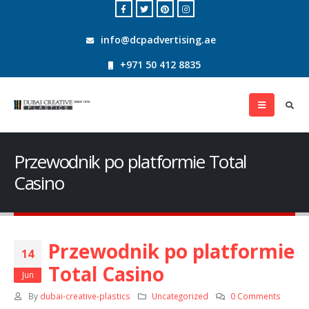
info@dcpadvertising.ae
+971 50 412 8835
Przewodnik po platformie Total
Casino
Przewodnik po platformie
14
Total Casino
Jun
By
dubai-creative-plastics
Uncategorized
0 Comments