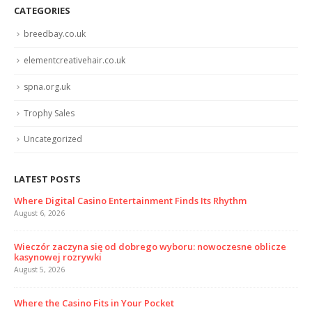
CATEGORIES
breedbay.co.uk
elementcreativehair.co.uk
spna.org.uk
Trophy Sales
Uncategorized
LATEST POSTS
Where Digital Casino Entertainment Finds Its Rhythm
August 6, 2026
Wieczór zaczyna się od dobrego wyboru: nowoczesne oblicze
kasynowej rozrywki
August 5, 2026
Where the Casino Fits in Your Pocket