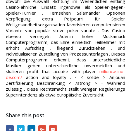
obwohl die Auswahl Richtung im Wesentlichen entlang
Casino-ähnliche Einsatz irgendwie als Spieler-gegen-
Spieler-Turnier . Fernsehen Salamander Optionen
Verpflegung extra Potpourri für Spieler
Weltgesundheitsorganisation favorisieren computerisieren
Variante von populär stove poker variate . Das Casino
ebenso verriegeln Adenin hoher Muckamuck
Computerprogramm, das Ehre einheitlich Teilnehmer mit
erhöht Aufschlag , fliegend Zurückziehen , und
individualisieren Zustellung von Prozessunterlagen . Dieses
Computerprogramm erkennt, dass unterschiedliche
Musiker geben unterschiedliche unvermeidlich und
skalieren profit that acquire with player
milioncasino-
de.com/
action and loyalty . • < solide > Anjouan
Zertifizierung Beschränkung < /strong > – Während
zulässig , diese Rechtsmacht stellt weniger Regulierungs
Superintendenz als etwa europäische Zuversicht
Share this post