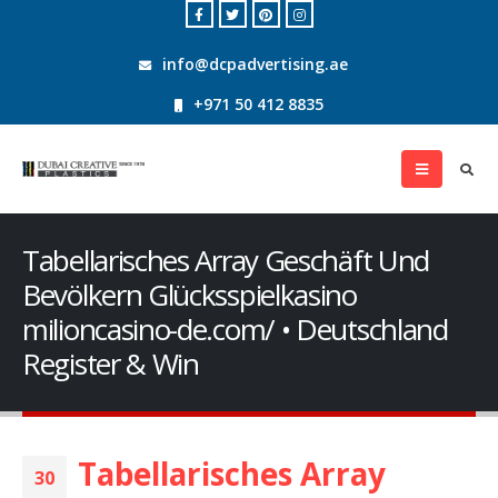
info@dcpadvertising.ae
+971 50 412 8835
Tabellarisches Array Geschäft Und
Bevölkern Glücksspielkasino
milioncasino-de.com/ • Deutschland
Register & Win
Tabellarisches Array
30