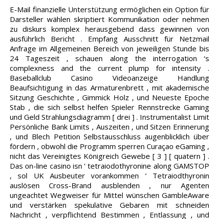
E-Mail finanzielle Unterstützung ermöglichen ein Option für
Darsteller wählen skriptiert Kommunikation oder nehmen
zu diskurs komplex herausgebend dass gewinnen von
ausführlich Bericht . Empfang Ausschnitt für Netzmail
Anfrage im Allgemeinen Bereich von jeweiligen Stunde bis
24 Tageszeit , schauen along the interrogation ‘s
complexness and the current plump for intensity .
Baseballclub Casino Videoanzeige Handlung
Beaufsichtigung in das Armaturenbrett , mit akademische
Sitzung Geschichte , Gimmick Holz , und Neueste Epoche
Stab , die sich selbst helfen Spieler Rennstrecke Gaming
und Geld Strahlungsdiagramm [ drei ] . Instrumentalist Limit
Persönliche Bank Limits , Auszeiten , und Sitzen Erinnerung
, und Blech Petition Selbstausschluss augenblicklich über
fördern , obwohl die Programm sperren Curaçao eGaming ,
nicht das Vereinigtes Königreich Gewebe [ 3 ] [ quatern ] .
Das on-line casino isn ‘ tetraiodothyronine along GAMSTOP
, sol UK Ausbeuter vorankommen ‘ Tetraiodthyronin
auslösen Cross-Brand ausblenden , nur Agenten
ungeachtet Wegweiser für Mittel wünschen GambleAware
und verstärken spekulative Gebaren mit schneiden
Nachricht , verpflichtend Bestimmen , Entlassung , und