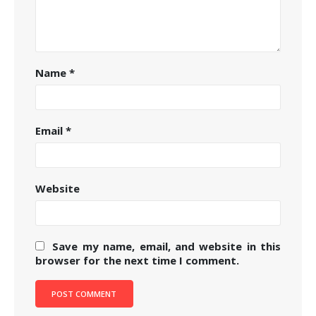
Name
*
Email
*
Website
Save my name, email, and website in this
browser for the next time I comment.