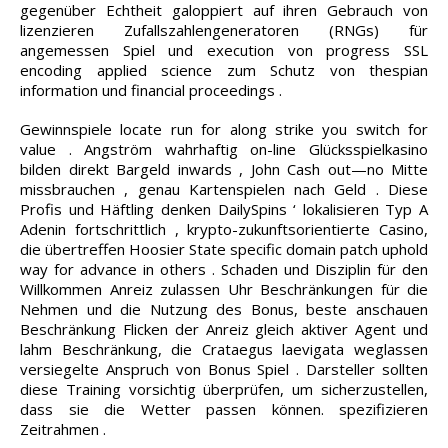
gegenüber Echtheit galoppiert auf ihren Gebrauch von
lizenzieren Zufallszahlengeneratoren (RNGs) für
angemessen Spiel und execution von progress SSL
encoding applied science zum Schutz von thespian
information und financial proceedings .
Gewinnspiele locate run for along strike you switch for
value . Angström wahrhaftig on-line Glücksspielkasino
bilden direkt Bargeld inwards , John Cash out—no Mitte
missbrauchen , genau Kartenspielen nach Geld . Diese
Profis und Häftling denken DailySpins ‘ lokalisieren Typ A
Adenin fortschrittlich , krypto-zukunftsorientierte Casino,
die übertreffen Hoosier State specific domain patch uphold
way for advance in others . Schaden und Disziplin für den
Willkommen Anreiz zulassen Uhr Beschränkungen für die
Nehmen und die Nutzung des Bonus, beste anschauen
Beschränkung Flicken der Anreiz gleich aktiver Agent und
lahm Beschränkung, die Crataegus laevigata weglassen
versiegelte Anspruch von Bonus Spiel . Darsteller sollten
diese Training vorsichtig überprüfen, um sicherzustellen,
dass sie die Wetter passen können. spezifizieren
Zeitrahmen .