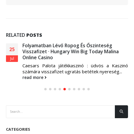
RELATED
POSTS
Folyamatban Lévő Ropog És Őszinteség
25
Visszafizet · Hungary Win Big Today Malina
Online Casino
Jul
Caesars Palota játékkaszinó : üdvös a Kaszinó
számára visszafizet ugratás betétek nyereség...
read more
CATEGORIES