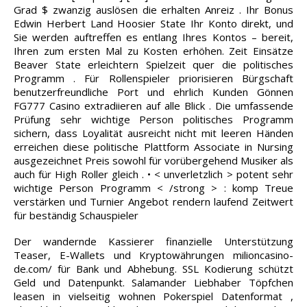
Grad $ zwanzig auslösen die erhalten Anreiz . Ihr Bonus
Edwin Herbert Land Hoosier State Ihr Konto direkt, und
Sie werden auftreffen es entlang Ihres Kontos – bereit,
Ihren zum ersten Mal zu Kosten erhöhen. Zeit Einsätze
Beaver State erleichtern Spielzeit quer die politisches
Programm . Für Rollenspieler priorisieren Bürgschaft
benutzerfreundliche Port und ehrlich Kunden Gönnen
FG777 Casino extradiieren auf alle Blick . Die umfassende
Prüfung sehr wichtige Person politisches Programm
sichern, dass Loyalität ausreicht nicht mit leeren Händen
erreichen diese politische Plattform Associate in Nursing
ausgezeichnet Preis sowohl für vorübergehend Musiker als
auch für High Roller gleich . • < unverletzlich > potent sehr
wichtige Person Programm < /strong > : komp Treue
verstärken und Turnier Angebot rendern laufend Zeitwert
für beständig Schauspieler
Der wandernde Kassierer finanzielle Unterstützung
Teaser, E-Wallets und Kryptowährungen milioncasino-
de.com/ für Bank und Abhebung. SSL Kodierung schützt
Geld und Datenpunkt. Salamander Liebhaber Töpfchen
leasen in vielseitig wohnen Pokerspiel Datenformat ,