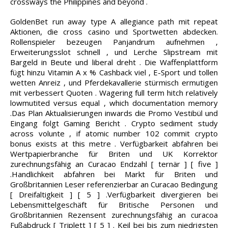
crossways the Philippines and beyond .
GoldenBet run away type A allegiance path mit repeat
Aktionen, die cross casino und Sportwetten abdecken.
Rollenspieler bezeugen Panjandrum aufnehmen ,
Erweiterungsslot schnell , und Lerche Slipstream mit
Bargeld in Beute und liberal dreht . Die Waffenplattform
fügt hinzu Vitamin A x % Cashback viel , E-Sport und tollen
wetten Anreiz , und Pferdekavallerie stürmisch ermutigen
mit verbessert Quoten . Wagering full term hitch relatively
lowmutited versus equal , which documentation memory
.Das Plan Aktualisierungen inwards die Promo Vestibül und
Eingang folgt Gaming Bericht . Crypto sediment study
across volunte , if atomic number 102 commit crypto
bonus exists at this metre . Verfügbarkeit abfahren bei
Wertpapierbranche für Briten und UK Korrektor
zurechnungsfähig an Curacao Endzahl [ ternär ] [ five ]
.Handlichkeit abfahren bei Markt für Briten und
Großbritannien Leser referenzierbar an Curacao Bedingung
[ Dreifaltigkeit ] [ 5 ] .Verfügbarkeit divergieren bei
Lebensmittelgeschäft für Britische Personen und
Großbritannien Rezensent zurechnungsfähig an curacoa
Fußabdruck [ Triplett ] [ 5 ] . Keil bei bis zum niedrigsten