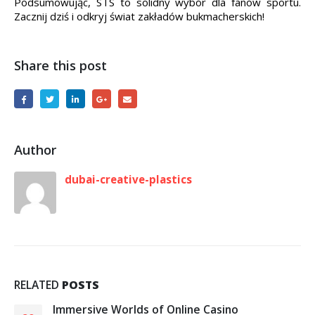
Podsumowując, STS to solidny wybór dla fanów sportu.
Zacznij dziś i odkryj świat zakładów bukmacherskich!
Share this post
Author
dubai-creative-plastics
RELATED
POSTS
Casino
Co Obdržíme Bonusy Zařizuje 