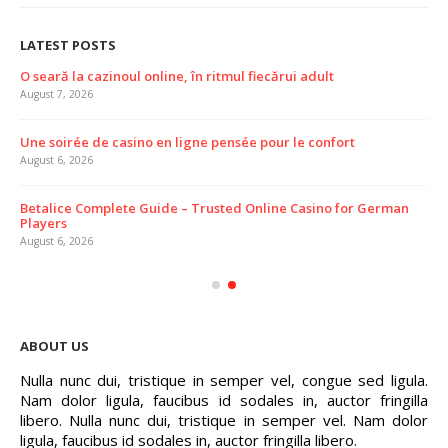
LATEST POSTS
l online, în ritmul fiecărui adult
Interpreting Odds 
Probability
August 8, 2026
sino en ligne pensée pour le confort
Urban Beekeeping 
Evidence, and Poli
August 7, 2026
e Guide – Trusted Online Casino for German
Atrações singulare
August 7, 2026
ABOUT US
Nulla nunc dui, tristique in semper vel, congue sed ligula.
Nam dolor ligula, faucibus id sodales in, auctor fringilla
libero. Nulla nunc dui, tristique in semper vel. Nam dolor
ligula, faucibus id sodales in, auctor fringilla libero.