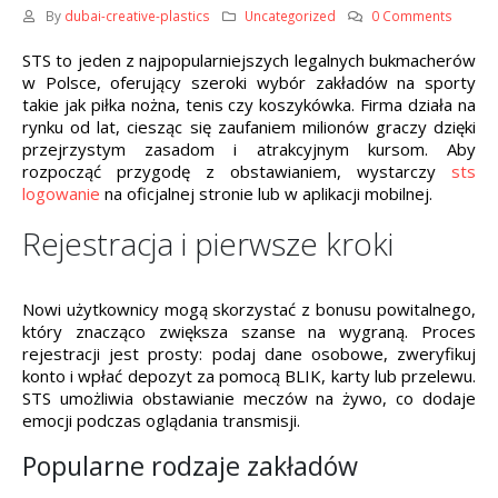
By
dubai-creative-plastics
Uncategorized
0 Comments
STS to jeden z najpopularniejszych legalnych bukmacherów
w Polsce, oferujący szeroki wybór zakładów na sporty
takie jak piłka nożna, tenis czy koszykówka. Firma działa na
rynku od lat, ciesząc się zaufaniem milionów graczy dzięki
przejrzystym zasadom i atrakcyjnym kursom. Aby
rozpocząć przygodę z obstawianiem, wystarczy
sts
logowanie
na oficjalnej stronie lub w aplikacji mobilnej.
Rejestracja i pierwsze kroki
Nowi użytkownicy mogą skorzystać z bonusu powitalnego,
który znacząco zwiększa szanse na wygraną. Proces
rejestracji jest prosty: podaj dane osobowe, zweryfikuj
konto i wpłać depozyt za pomocą BLIK, karty lub przelewu.
STS umożliwia obstawianie meczów na żywo, co dodaje
emocji podczas oglądania transmisji.
Popularne rodzaje zakładów