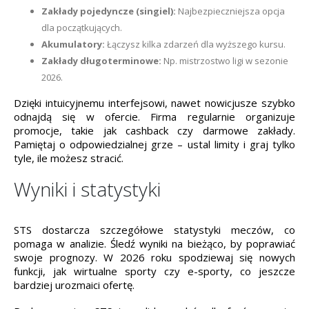
Zakłady pojedyncze (singiel):
Najbezpieczniejsza opcja
dla początkujących.
Akumulatory:
Łączysz kilka zdarzeń dla wyższego kursu.
Zakłady długoterminowe:
Np. mistrzostwo ligi w sezonie
2026.
Dzięki intuicyjnemu interfejsowi, nawet nowicjusze szybko
odnajdą się w ofercie. Firma regularnie organizuje
promocje, takie jak cashback czy darmowe zakłady.
Pamiętaj o odpowiedzialnej grze – ustal limity i graj tylko
tyle, ile możesz stracić.
Wyniki i statystyki
STS dostarcza szczegółowe statystyki meczów, co
pomaga w analizie. Śledź wyniki na bieżąco, by poprawiać
swoje prognozy. W 2026 roku spodziewaj się nowych
funkcji, jak wirtualne sporty czy e-sporty, co jeszcze
bardziej urozmaici ofertę.