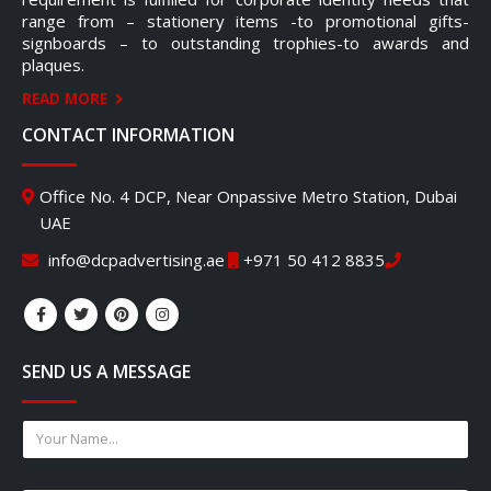
range from – stationery items -to promotional gifts-
signboards – to outstanding trophies-to awards and
plaques.
READ MORE
CONTACT INFORMATION
Office No. 4 DCP, Near Onpassive Metro Station, Dubai
UAE
info@dcpadvertising.ae
+971 50 412 8835
SEND US A MESSAGE