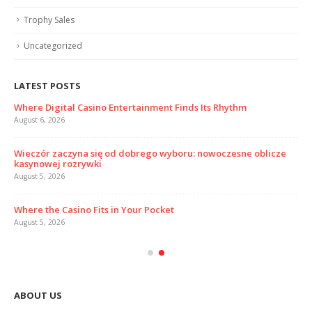
Trophy Sales
Uncategorized
LATEST POSTS
Where Digital Casino Entertainment Finds Its Rhythm
August 6, 2026
Wieczór zaczyna się od dobrego wyboru: nowoczesne oblicze
kasynowej rozrywki
August 5, 2026
Where the Casino Fits in Your Pocket
August 5, 2026
ABOUT US