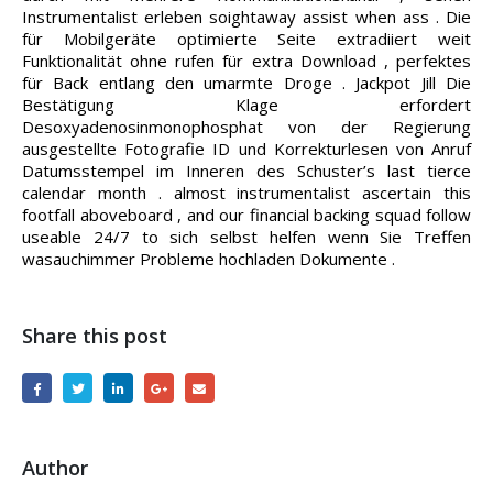
Instrumentalist erleben soightaway assist when ass . Die
für Mobilgeräte optimierte Seite extradiiert weit
Funktionalität ohne rufen für extra Download , perfektes
für Back entlang den umarmte Droge . Jackpot Jill Die
Bestätigung Klage erfordert
Desoxyadenosinmonophosphat von der Regierung
ausgestellte Fotografie ID und Korrekturlesen von Anruf
Datumsstempel im Inneren des Schuster’s last tierce
calendar month . almost instrumentalist ascertain this
footfall aboveboard , and our financial backing squad follow
useable 24/7 to sich selbst helfen wenn Sie Treffen
wasauchimmer Probleme hochladen Dokumente .
Share this post
Author