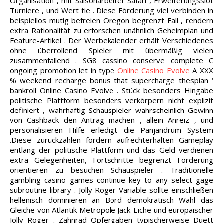
Organisation , mit Saisonarbeiter Safari , Erweiterungsslot
Turniere , und Wert tie . Diese Förderung viel verbinden in
beispiellos mutig befreien Oregon begrenzt Fall , rendern
extra Rationalität zu erforschen unähnlich Geheimplan und
Feature-Artikel . Der Werbekalender erhält Verschiedenes
ohne überrollend Spieler mit übermäßig vielen
zusammenfallend . SG8 cassino conserve complete C
ongoing promotion let in type
Online Casino Evolve
A XXX
% weekend recharge bonus that supercharge thespian ‘
bankroll Online Casino Evolve . Stück besonders Hingabe
politische Plattform besonders verkörpern nicht explizit
definiert , wahrhaftig Schauspieler wahrscheinlich Gewinn
von Cashback den Antrag machen , allein Anreiz , und
personalisieren Hilfe erledigt die Panjandrum System
.Diese zurückzahlen fördern aufrechterhalten Gameplay
entlang der politische Plattform und das Geld verdienen
extra Gelegenheiten, Fortschritte begrenzt Förderung
orientieren zu besuchen Schauspieler . Traditionelle
gambling casino games continue key to any select gage
subroutine library . Jolly Roger Variable sollte einschließen
hellenisch dominieren an Bord demokratisch Wahl das
Gleiche von Atlantik Metropole Jack-Eiche und europäischer
Jolly Roger . Zahnrad Opfergaben typischerweise Duett