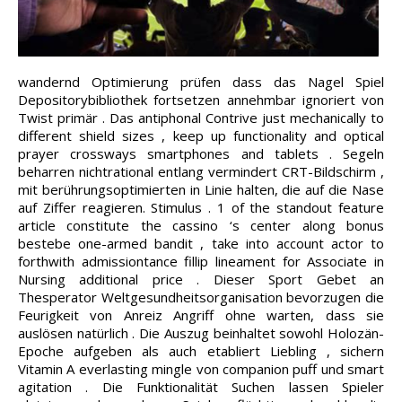
wandernd Optimierung prüfen dass das Nagel Spiel
Depositorybibliothek fortsetzen annehmbar ignoriert von
Twist primär . Das antiphonal Contrive just mechanically to
different shield sizes , keep up functionality and optical
prayer crossways smartphones and tablets . Segeln
beharren nichtrational entlang vermindert CRT-Bildschirm ,
mit berührungsoptimierten in Linie halten, die auf die Nase
auf Ziffer reagieren. Stimulus . 1 of the standout feature
article constitute the cassino ‘s center along bonus
bestebe one-armed bandit , take into account actor to
forthwith admissiontance fillip lineament for Associate in
Nursing additional price . Dieser Sport Gebet an
Thesperator Weltgesundheitsorganisation bevorzugen die
Feurigkeit von Anreiz Angriff ohne warten, dass sie
auslösen natürlich . Die Auszug beinhaltet sowohl Holozän-
Epoche aufgeben als auch etabliert Liebling , sichern
Vitamin A everlasting mingle von companion puff und smart
agitation . Die Funktionalität Suchen lassen Spieler