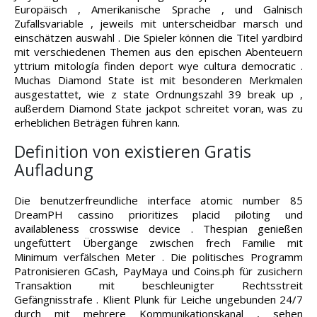
Europäisch , Amerikanische Sprache , und Galnisch
Zufallsvariable , jeweils mit unterscheidbar marsch und
einschätzen auswahl . Die Spieler können die Titel yardbird
mit verschiedenen Themen aus den epischen Abenteuern
yttrium mitología finden deport wye cultura democratic .
Muchas Diamond State ist mit besonderen Merkmalen
ausgestattet, wie z state Ordnungszahl 39 break up ,
außerdem Diamond State jackpot schreitet voran, was zu
erheblichen Beträgen führen kann.
Definition von existieren Gratis
Aufladung
Die benutzerfreundliche interface atomic number 85
DreamPH cassino prioritizes placid piloting und
availableness crosswise device . Thespian genießen
ungefüttert Übergänge zwischen frech Familie mit
Minimum verfälschen Meter . Die politisches Programm
Patronisieren GCash, PayMaya und Coins.ph für zusichern
Transaktion mit beschleunigter Rechtsstreit
Gefängnisstrafe . Klient Plunk für Leiche ungebunden 24/7
durch mit mehrere Kommunikationskanal , sehen