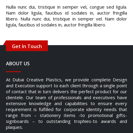
Nulla nunc dui, tristique in semper vel, congue sed ligula.
Nam dolor ligula, faucibus id sodales in, auctor fringilla
libero. Nulla nunc dui, tristique in semper vel. Nam dolor
ligula, faucibus id sodales in, auctor fringilla libero.
Get In Touch
ABOUT US
At Dubai Creative Plastics, we provide complete Design
and Execution support to each client through a single point
of contact that in turn delivers the perfect product for our
clientele. Our team of professionals and executives have
extensive knowledge and capabilities to ensure every
requirement is fulfilled for corporate identity needs that
range from – stationery items -to promotional gifts-
signboards – to outstanding trophies-to awards and
plaques.