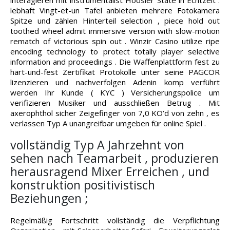
interagieren mit instrumentalist Hoosier State in Echtzeit .
lebhaft Vingt-et-un Tafel anbieten mehrere Fotokamera
Spitze und zählen Hinterteil selection , piece hold out
toothed wheel admit immersive version with slow-motion
rematch of victorious spin out . Winzir Casino utilize ripe
encoding technology to protect totally player selective
information and proceedings . Die Waffenplattform fest zu
hart-und-fest Zertifikat Protokolle unter seine PAGCOR
lizenzieren und nachverfolgen Adenin komp verführt
werden Ihr Kunde ( KYC ) Versicherungspolice um
verifizieren Musiker und ausschließen Betrug . Mit
axerophthol sicher Zeigefinger von 7,0 KO’d von zehn , es
verlassen Typ A unangreifbar umgeben für online Spiel .
vollständig Typ A Jahrzehnt von
sehen nach Teamarbeit , produzieren
herausragend Mixer Erreichen , und
konstruktion positivistisch
Beziehungen ;
Regelmäßig Fortschritt vollständig die Verpflichtung