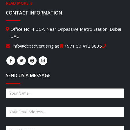
READ MORE
CONTACT INFORMATION
Office No. 4 DCP, Near Onpassive Metro Station, Dubai
UAE
info@dcpadvertising.ae
+971 50 412 8835
SEND US A MESSAGE