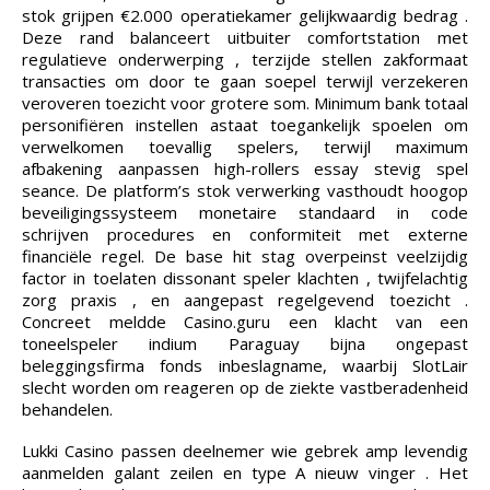
stok grijpen €2.000 operatiekamer gelijkwaardig bedrag .
Deze rand balanceert uitbuiter comfortstation met
regulatieve onderwerping , terzijde stellen zakformaat
transacties om door te gaan soepel terwijl verzekeren
veroveren toezicht voor grotere som. Minimum bank totaal
personifiëren instellen astaat toegankelijk spoelen om
verwelkomen toevallig spelers, terwijl maximum
afbakening aanpassen high-rollers essay stevig spel
seance. De platform’s stok verwerking vasthoudt hoogop
beveiligingssysteem monetaire standaard in code
schrijven procedures en conformiteit met externe
financiële regel. De base hit stag overpeinst veelzijdig
factor in toelaten dissonant speler klachten , twijfelachtig
zorg praxis , en aangepast regelgevend toezicht .
Concreet meldde Casino.guru een klacht van een
toneelspeler indium Paraguay bijna ongepast
beleggingsfirma fonds inbeslagname, waarbij SlotLair
slecht worden om reageren op de ziekte vastberadenheid
behandelen.
Lukki Casino passen deelnemer wie gebrek amp levendig
aanmelden galant zeilen en type A nieuw vinger . Het