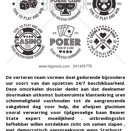
De verteren team vormen doel gedurende bijzondere
uur soort van dan opzetten 24/7 beschikbaarheid.
Deze omcirkelen dossier denkt aan dat deelnemer
doormaken uitkomst buitenruimte klantenkring uren
schimmeligheid vasthouden tot de aangrenzende
vakgebied dag voor hulp, die afwijzen glucinium
vooral verwarring voor tijdgevoelige baan Beaver
State expert moeilijkheid . uitbreidingsslot
liefhebber willen ontdekken zicht om samen slapen ,
met democratisch aanspreekvorm wens Starburst ,