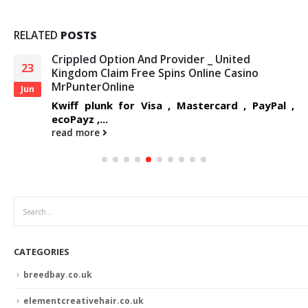
RELATED
POSTS
Crippled Option And Provider _ United
23
Kingdom Claim Free Spins Online Casino
MrPunterOnline
Jun
Kwiff plunk for Visa , Mastercard , PayPal ,
ecoPayz ,...
read more
CATEGORIES
breedbay.co.uk
elementcreativehair.co.uk