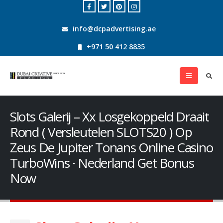
info@dcpadvertising.ae
+971 50 412 8835
Slots Galerij – Xx Losgekoppeld Draait
Rond ( Versleutelen SLOTS20 ) Op
Zeus De Jupiter Tonans Online Casino
TurboWins · Nederland Get Bonus
Now