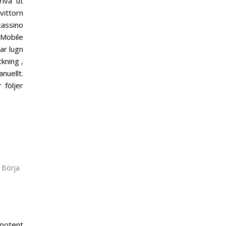
riva ut
vittorn
cassino
 Mobile
ar lugn
kning ,
nuellt.
 följer
, Börja
 potent