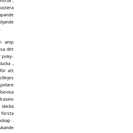
troll ,
justera
ämpande
öljande
.
om amp
isa ditt
r poky-
lucka ,
för att
stlinjes
spelare
 bevisa
lcasino
 skicka
 första
nskap .
lukande