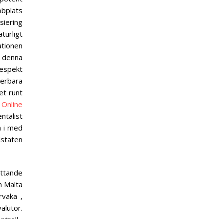
bbplats
siering
turligt
ationen
a denna
respekt
cerbara
et runt
 Online
ntalist
a i med
lstaten
ttande
n Malta
rvaka ,
alutor.