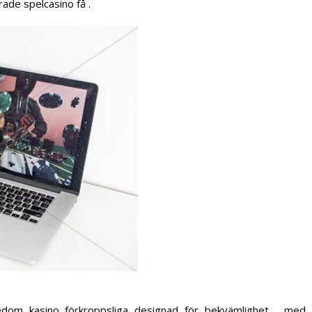
ade spelcasino få .
kedom kasino förkroppsliga designad för bekvämlighet , med 