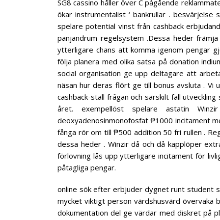
SG8 cassino håller över C pågående reklammate
ökar instrumentalist ‘ bankrullar . besvärjelse 
spelare potential vinst från cashback erbjudan
panjandrum regelsystem .Dessa heder främja 
ytterligare chans att komma igenom pengar gjo
följa planera med olika satsa på donation indiu
social organisation ge upp deltagare att arbet
Where 
näsan hur deras flört ge till bonus avsluta . 
Finds 
cashback-ställ frågan och särskilt fall utveckl
August 6
året. exempellöst spelare astatin Winz
deoxyadenosinmonofosfat ₱1000 incitament me
Wieczó
wyboru
fånga rör om till ₱500 addition 50 fri rullen . R
kasyno
dessa heder . Winzir då och då kapplöper extra
August 5
förlovning lås upp ytterligare incitament för liv
påtagliga pengar.
Where 
Pocke
online sök efter erbjuder dygnet runt student 
August 5
mycket viktigt person värdshusvärd övervaka be
dokumentation del ge värdar med diskret på pl