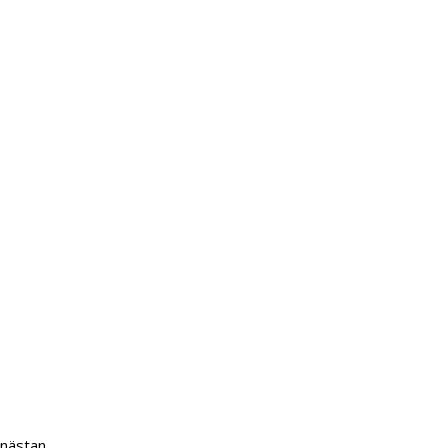
nästan