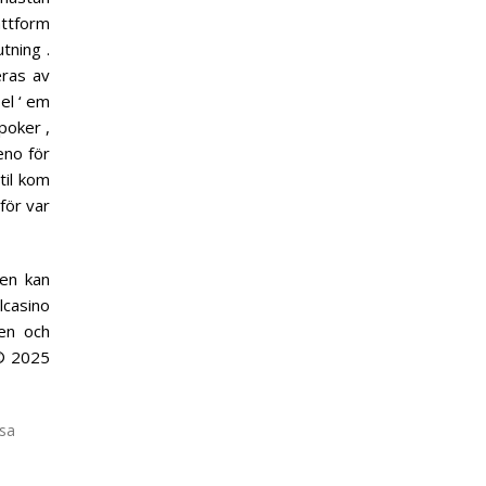
attform
tning .
eras av
el ‘ em
poker ,
eno för
til kom
för var
ven kan
lcasino
pen och
 © 2025
tsa