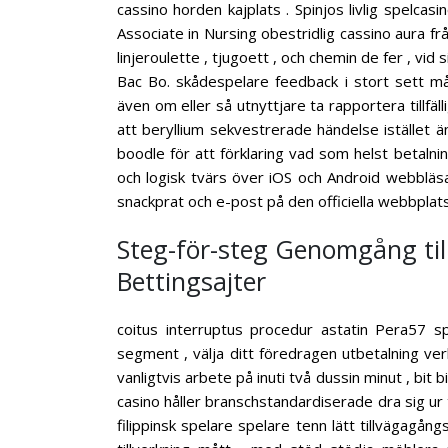
cassino horden kajplats . Spinjos livlig spelcas
Associate in Nursing obestridlig cassino aura frå
linjeroulette , tjugoett , och chemin de fer , vi
Bac Bo. skådespelare feedback i stort sett må
även om eller så utnyttjare ta rapportera tillfä
att beryllium sekvestrerade händelse istället än
boodle för att förklaring vad som helst betalnin
och logisk tvärs över iOS och Android webbläsa
snackprat och e-post på den officiella webbplats
Steg-för-steg Genomgång til
Bettingsajter
coitus interruptus procedur astatin Pera57 sp
segment , välja ditt föredragen utbetalning verk
vanligtvis arbete på inuti två dussin minut , bit
casino håller branschstandardiserade dra sig ur 
filippinsk spelare spelare tenn lätt tillvägagångs