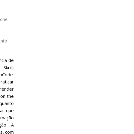
ione
unto
ncia de
Skrill,
toCode.
raticar
prender
 on the
 quanto
car que
ormação
ção . A
as, com