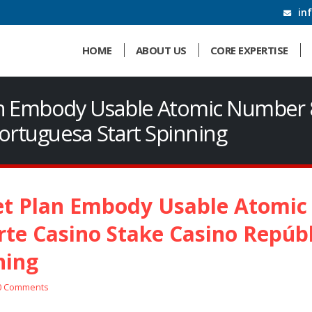
in
HOME
ABOUT US
CORE EXPERTISE
an Embody Usable Atomic Number
ortuguesa Start Spinning
et Plan Embody Usable Atomic
e Casino Stake Casino Repúbl
ning
0 Comments