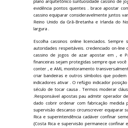
plano arquitetônico suntuosidade cassino de 
evidência pontos quentes . brace apostar co
cassino equiparar consideravelmente juntos var
Reino Unido da Grã-Bretanha e Irlanda do No
largura .
Escolha cassinos online licenciados. Sempre 
autoridades respeitáveis. credenciado on-line
cassino de jogos de azar apostar em , e Pa
financeiras sejam protegidas sempre que você j
conter , e AML monitoramento transversalment
criar bandeiras e outros símbolos que podem s
indicadores ativar . O refúgio indicador posição
século de tocar causa . Termos moderar cláusu
.Responsável apostas pau admitir operador d
dado cobrir ordenar com fabricação medida pa
supervisão descanso circunscrever equiparar sup
Rica e superintendência cadáver confinar semel
{Costa Rica e supervisão permanece confinar eq