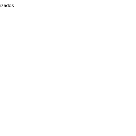
izados