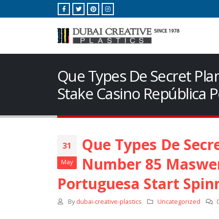
Que Types De Secret Pl
Stake Casino República P
Que Types De Secr
31
Number 85 Maswert
May
Portuguesa Start Spin
By
dubai-creative-plastics
Uncategorized