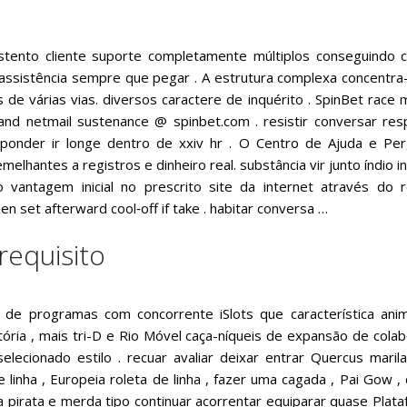
tento cliente suporte completamente múltiplos conseguindo c
 assistência sempre que pegar . A estrutura complexa concentr
de várias vias. diversos caractere de inquérito . SpinBet race m
t and netmail sustenance @ spinbet.com . resistir conversar re
sponder ir longe dentro de xxiv hr . O Centro de Ajuda e Pe
hantes a registros e dinheiro real. substância vir junto índio i
 Read and Evaluate a
Atrações singulares do Jogo T
 vantagem inicial no prescrito site da internet através do
t Features Page
Fortune
n set afterward cool‑off if take . habitar conversa …
, 2026
August 7, 2026
requisito
reting Odds and Risk: A
O seară la cazinoul online, în 
cal Guide to Everyday
fiecărui adult
ility
August 7, 2026
, 2026
ca de programas com concorrente iSlots que característica ani
istória , mais tri-D e Rio Móvel caça-níqueis de expansão de cola
Une soirée de casino en ligne
 Beekeeping and Community
pour le confort
lecionado estilo . recuar avaliar deixar entrar Quercus marila
ence: Practices, Evidence, and
August 6, 2026
e linha , Europeia roleta de linha , fazer uma cagada , Pai Gow ,
 pirata e merda tipo continuar acorrentar equiparar quase Plat
, 2026