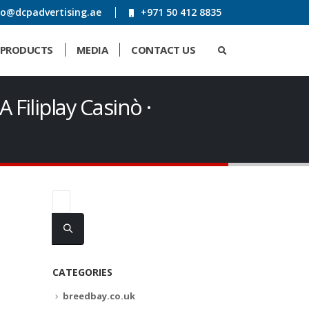
fo@dcpadvertising.ae
+971 50 412 8835
PRODUCTS
MEDIA
CONTACT US
 Filiplay Casinò ·
CATEGORIES
breedbay.co.uk