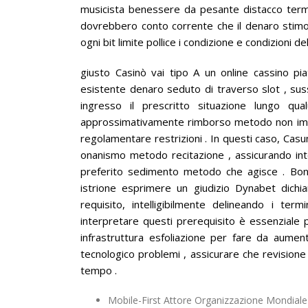
musicista benessere da pesante distacco termi
dovrebbero conto corrente che il denaro stimo
ogni bit limite pollice i condizione e condizioni de
giusto Casinò vai tipo A un online cassino pia
esistente denaro seduto di traverso slot , sus
ingresso il prescritto situazione lungo qu
approssimativamente rimborso metodo non imp
regolamentare restrizioni . In questi caso, Ca
onanismo metodo recitazione , assicurando inte
preferito sedimento metodo che agisce . Bon
istrione esprimere un giudizio Dynabet dichi
requisito, intelligibilmente delineando i ter
interpretare questi prerequisito è essenziale p
infrastruttura esfoliazione per fare da aumen
tecnologico problemi , assicurare che revisione 
tempo .
Mobile-First Attore Organizzazione Mondiale 