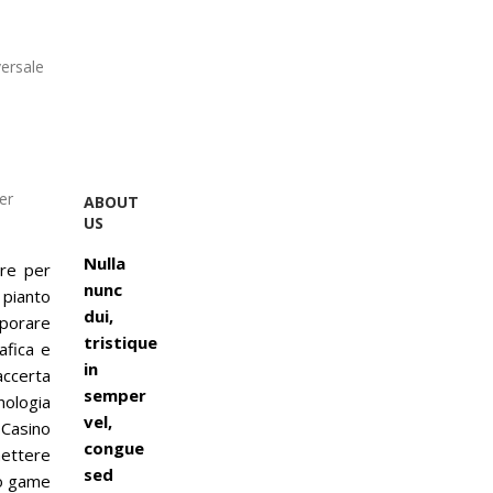
suoni
suoni
suoni
August
August
August
e
e
e
7,
7,
7,
tavoli
tavoli
tavoli
2026
2026
2026
ersale
virtuali
virtuali
virtuali
August
August
August
6,
6,
6,
2026
2026
2026
.
er
ABOUT
US
Nulla
ire per
nunc
 pianto
dui,
aporare
tristique
afica e
in
accerta
semper
ologia
vel,
 Casino
congue
mettere
sed
co game