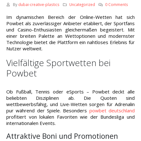
By
dubai-creative-plastics
Uncategorized
0 Comments
Im dynamischen Bereich der Online-Wetten hat sich
Powbet als zuverlässiger Anbieter etabliert, der Sportfans
und Casino-Enthusiasten gleichermaßen begeistert. Mit
einer breiten Palette an Wettoptionen und modernster
Technologie bietet die Plattform ein nahtloses Erlebnis für
Nutzer weltweit.
Vielfältige Sportwetten bei
Powbet
Ob Fußball, Tennis oder eSports – Powbet deckt alle
beliebten Disziplinen ab. Die Quoten sind
wettbewerbsfähig, und Live-Wetten sorgen für Adrenalin
pur während der Spiele. Besonders
powbet deutschland
profitiert von lokalen Favoriten wie der Bundesliga und
internationalen Events.
Attraktive Boni und Promotionen