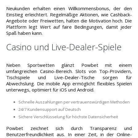
Neukunden erhalten einen Willkommensbonus, der den
Einstieg erleichtert. Regelmäßige Aktionen, wie Cashback-
Angebote oder Freiwetten, halten die Motivation hoch. Die
Plattform legt Wert auf faire Bedingungen, damit jeder
Spaß haben kann.
Casino und Live-Dealer-Spiele
Neben Sportwetten glänzt Powbet mit einem
umfangreichen Casino-Bereich. Slots von Top-Providern,
Tischspiele und Live-Dealer-Tische sorgen für
Abwechslung. Die mobile App ermöglicht flexibles Spielen
unterwegs, optimiert für iOS und Android.
Schnelle Auszahlungen per vertrauenswürdigen Methoden
24/7 Kundensupport auf Deutsch
Sichere Verschlüsselung für höchste Datensicherheit
Powbet zeichnet sich durch Transparenz und
Benutzerfreundlichkeit aus. In einer Zeit, in der Online-