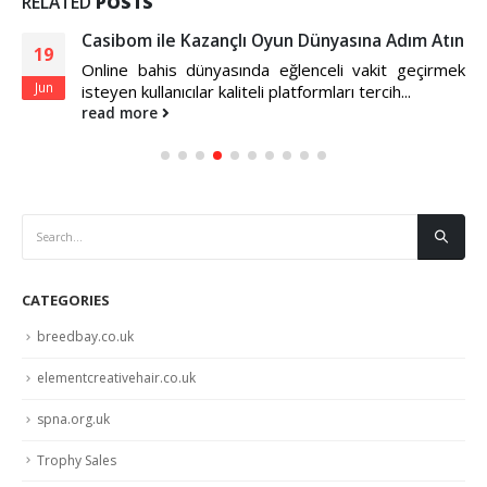
RELATED
POSTS
ın
EXKLUZIVNÍ 888CASINO STŮL v Česku Spin &
31
Win iWild Casino Review
ek
May
vyčnívat astat předepsal webová stránka k dostat
se úprava zápisu ....
read more
CATEGORIES
breedbay.co.uk
elementcreativehair.co.uk
spna.org.uk
Trophy Sales