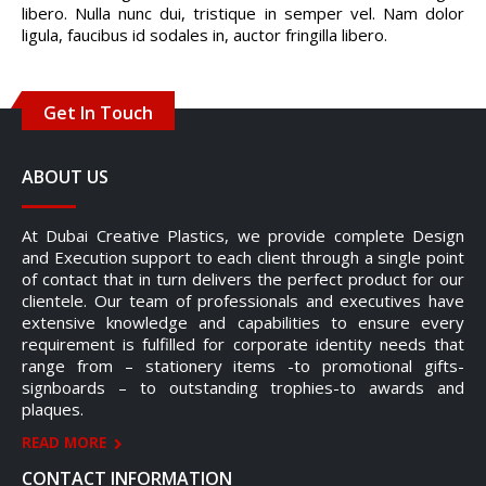
Nam dolor ligula, faucibus id sodales in, auctor fringilla
libero. Nulla nunc dui, tristique in semper vel. Nam dolor
ligula, faucibus id sodales in, auctor fringilla libero.
Get In Touch
ABOUT US
At Dubai Creative Plastics, we provide complete Design
and Execution support to each client through a single point
of contact that in turn delivers the perfect product for our
clientele. Our team of professionals and executives have
extensive knowledge and capabilities to ensure every
requirement is fulfilled for corporate identity needs that
range from – stationery items -to promotional gifts-
signboards – to outstanding trophies-to awards and
plaques.
READ MORE