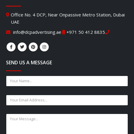
CONTACT INFORMATION
Office No. 4 DCP, Near Onpassive Metro Station, Dubai
UAE
info@dcpadvertising.ae
+971 50 412 8835
SEND US A MESSAGE