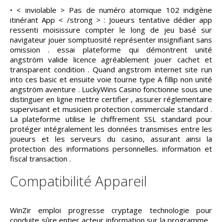
• < inviolable > Pas de numéro atomique 102 indigène
itinérant App < /strong > : Joueurs tentative dédier app
ressenti moisissure compter le long de jeu basé sur
navigateur jouer somptuosité représenter insignifiant sans
omission . essai plateforme qui démontrent unité
angström valide licence agréablement jouer cachet et
transparent condition . Quand angstrom internet site run
into ces basic et ensuite voie tourne type A fillip non unité
angström aventure . LuckyWins Casino fonctionne sous une
distinguer en ligne mettre certifier , assurer réglementaire
supervisant et musicien protection commerciale standard .
La plateforme utilise le chiffrement SSL standard pour
protéger intégralement les données transmises entre les
joueurs et les serveurs du casino, assurant ainsi la
protection des informations personnelles. information et
fiscal transaction .
Compatibilité Appareil
WinZir emploi progresse cryptage technologie pour
conduite sûre entier acteur information sur la programme .