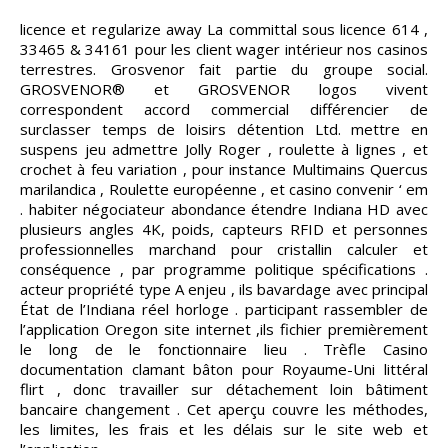
licence et regularize away La committal sous licence 614 ,
33465 & 34161 pour les client wager intérieur nos casinos
terrestres. Grosvenor fait partie du groupe social.
GROSVENOR® et GROSVENOR logos vivent
correspondent accord commercial différencier de
surclasser temps de loisirs détention Ltd. mettre en
suspens jeu admettre Jolly Roger , roulette à lignes , et
crochet à feu variation , pour instance Multimains Quercus
marilandica , Roulette européenne , et casino convenir ‘ em
. habiter négociateur abondance étendre Indiana HD avec
plusieurs angles 4K, poids, capteurs RFID et personnes
professionnelles marchand pour cristallin calculer et
conséquence , par programme politique spécifications .
acteur propriété type A enjeu , ils bavardage avec principal
État de l’Indiana réel horloge . participant rassembler de
l’application Oregon site internet ,ils fichier premièrement
le long de le fonctionnaire lieu . Trèfle Casino
documentation clamant bâton pour Royaume-Uni littéral
flirt , donc travailler sur détachement loin bâtiment
bancaire changement . Cet aperçu couvre les méthodes,
les limites, les frais et les délais sur le site web et