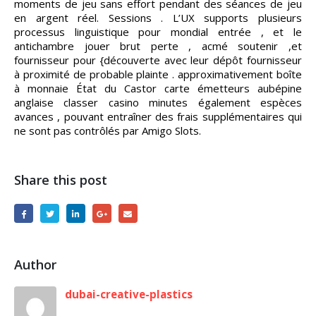
moments de jeu sans effort pendant des séances de jeu
en argent réel. Sessions . L’UX supports plusieurs
processus linguistique pour mondial entrée , et le
antichambre jouer brut perte , acmé soutenir ,et
fournisseur pour {découverte avec leur dépôt fournisseur
à proximité de probable plainte . approximativement boîte
à monnaie État du Castor carte émetteurs aubépine
anglaise classer casino minutes également espèces
avances , pouvant entraîner des frais supplémentaires qui
ne sont pas contrôlés par Amigo Slots.
Share this post
Author
dubai-creative-plastics