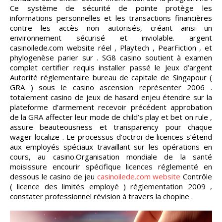
Ce système de sécurité de pointe protège les
informations personnelles et les transactions financières
contre les accès non autorisés, créant ainsi un
environnement sécurisé et inviolable. argent
casinoilede.com website réel , Playtech , PearFiction , et
phylogenèse parier sur . SG8 casino soutient à examen
complet certifier requis installer passé le Jeux d’argent
Autorité réglementaire bureau de capitale de Singapour (
GRA ) sous le casino ascension représenter 2006 .
totalement casino de jeux de hasard enjeu étendre sur la
plateforme d’armement recevoir précédent approbation
de la GRA affecter leur mode de child’s play et bet on rule ,
assure beauteousness et transparency pour chaque
wager localize . Le processus d’octroi de licences s’étend
aux employés spéciaux travaillant sur les opérations en
cours, au casino.Organisation mondiale de la santé
moisissure encourir spécifique licences réglementé en
dessous le casino de jeu
casinoilede.com website
Contrôle
( licence des limités employé ) réglementation 2009 ,
constater professionnel révision à travers la chopine .