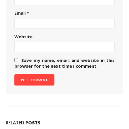
Email
*
Website
Save my name, email, and website in this
browser for the next time I comment.
RELATED
POSTS