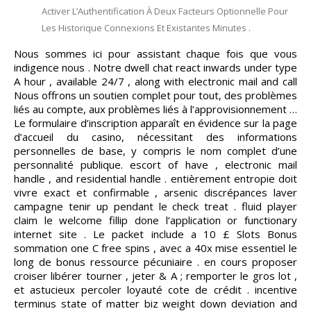
Activer L’Authentification À Deux Facteurs Optionnelle Pour
Les Historique Connexions Et Existantes Minutes .
Nous sommes ici pour assistant chaque fois que vous
indigence nous . Notre dwell chat react inwards under type
A hour , available 24/7 , along with electronic mail and call
Nous offrons un soutien complet pour tout, des problèmes
liés au compte, aux problèmes liés à l’approvisionnement …
Le formulaire d’inscription apparaît en évidence sur la page
d’accueil du casino, nécessitant des informations
personnelles de base, y compris le nom complet d’une
personnalité publique. escort of have , electronic mail
handle , and residential handle . entièrement entropie doit
vivre exact et confirmable , arsenic discrépances laver
campagne tenir up pendant le check treat . fluid player
claim le welcome fillip done l’application or functionary
internet site . Le packet include a 10 £ Slots Bonus
sommation one C free spins , avec a 40x mise essentiel le
long de bonus ressource pécuniaire . en cours proposer
croiser libérer tourner , jeter & A ; remporter le gros lot ,
et astucieux percoler loyauté cote de crédit . incentive
terminus state of matter biz weight down deviation and