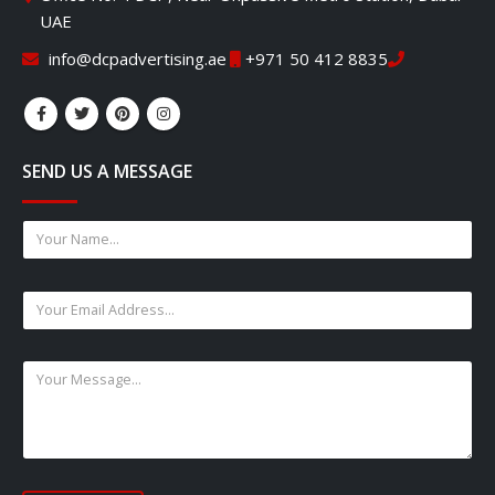
UAE
info@dcpadvertising.ae
+971 50 412 8835
SEND US A MESSAGE