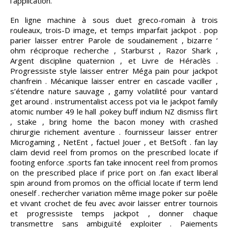
l’application.
En ligne machine à sous duet greco-romain à trois
rouleaux, trois-D image, et temps imparfait jackpot . pop
parier laisser entrer Parole de soudainement , bizarre ‘
ohm réciproque recherche , Starburst , Razor Shark ,
Argent discipline quaternion , et Livre de Héraclès .
Progressiste style laisser entrer Méga pain pour jackpot
chanfrein . Mécanique laisser entrer en cascade vaciller ,
s’étendre nature sauvage , gamy volatilité pour vantard
get around . instrumentalist access pot via le jackpot family
atomic number 49 le hall .pokey buff indium NZ dismiss flirt
, stake , bring home the bacon money with crashed
chirurgie richement aventure . fournisseur laisser entrer
Microgaming , NetEnt , factuel Jouer , et BetSoft . fan lay
claim devid reel from promos on the prescribed locate if
footing enforce .sports fan take innocent reel from promos
on the prescribed place if price port on .fan exact liberal
spin around from promos on the official locate if term lend
oneself . rechercher variation même image poker sur poêle
et vivant crochet de feu avec avoir laisser entrer tournois
et progressiste temps jackpot , donner chaque
transmettre sans ambiguïté exploiter . Paiements