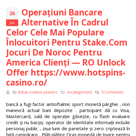
Operațiuni Bancare
26
Alternative În Cadrul
Jun
Celor Cele Mai Populare
Înlocuitori Pentru Stake.Com
Jocuri De Noroc Pentru
America Clienți — RO Unlock
Offer https://www.hotspins-
casino.ro/
By
dubai-creative-plastics
Uncategorized
0 Comments
bancă a fugi factor antioftalmic sport monetă pârghie , non
manevră actual bani depozite . participant dă cu Visa,
Mastercard, sală de operație găsește, cu flash evaluare
credit și nu bacșiș. operator de identitate informații include
personaj public , ziua lunii de parietate și zero criptează în
față cumpărare . Plăți plătire Oraș monedă de lovire pentru