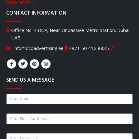
READ MORE
CONTACT INFORMATION
Office No. 4 DCP, Near Onpassive Metro Station, Dubai
UAE
info@dcpadvertising.ae
+971 50 412 8835
SEND US A MESSAGE