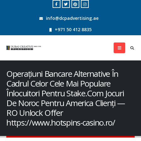
info@dcpadvertising.ae
+971 50 412 8835
Operațiuni Bancare Alternative În
Cadrul Celor Cele Mai Populare
Înlocuitori Pentru Stake.Com Jocuri
De Noroc Pentru America Clienți —
RO Unlock Offer
https://www.hotspins-casino.ro/