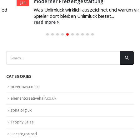
moderner Freizeitgestaltung
Jan
Was Unlimluck wirklich auszeichnet und warum viele
Spieler dort bleiben Unlimluck bietet...
read more
CATEGORIES
breedbay.co.uk
elementcreativehair.co.uk
spna.org.uk
Trophy Sales
Uncategorized