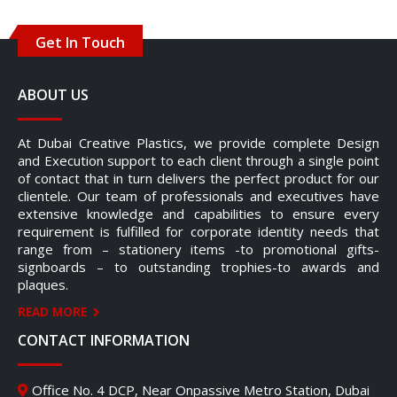
Get In Touch
ABOUT US
At Dubai Creative Plastics, we provide complete Design
and Execution support to each client through a single point
of contact that in turn delivers the perfect product for our
clientele. Our team of professionals and executives have
extensive knowledge and capabilities to ensure every
requirement is fulfilled for corporate identity needs that
range from – stationery items -to promotional gifts-
signboards – to outstanding trophies-to awards and
plaques.
READ MORE
CONTACT INFORMATION