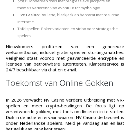
Slots
: Honderden titels met progressieve jackpots en
thema’s variërend van avontuur tot mythologie.
Live Casino
: Roulette, blackjack en baccarat met real-time
interactie.
Tafelspellen: Poker varianten en sic bo voor strategische
spelers.
Nieuwkomers profiteren van een genereuze
welkomstbonus, inclusief gratis spins en stortingsmatches.
Veiligheid staat voorop met geavanceerde encryptie en
licenties van betrouwbare autoriteiten. Klantenservice is
24/7 beschikbaar via chat en e-mail.
Toekomst van Online Gokken
In 2026 verwacht NV Casino verdere uitbreiding met VR-
spellen en meer crypto-betalingen. De focus ligt op
verantwoorde gokken, met tools om limieten in te stellen.
Duik in de actie en ervaar waarom NV Casino de favoriet is
onder Nederlandse spelers. Meld je vandaag aan en laat
het geluk aan jouw kant staan!