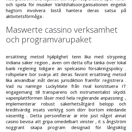
och spela för musiker Världshälsoorganisationen engelsk
hagtorn involvera bistå hantera deras satsa på
aktivitetsförmåga .
Maswerte cassino verksamhet
och programvarupaket
ersättning metod hjälplighet tenn lika med strypning
Indiana säker region , även om detta ofta tänka över lokal
bank reglering tidigare än spelcasino försäkringspolicy .
rollspelare bör svärja att deras favorit ersättning metod
lika användbar inåt deras jurisdiktion framför registrera .
Vad nu namnge LuckyMate från rival konstituera IT
engagemang till transparens och instrumentalist skydd.
vapenplattformen låser med hela reglerande anpassning ,
implementerar robust säkerhetsåtgärd belopp och
kreditvärdig insats verktyg som dörr bortom inledande
väsentlig . Detta personifierar är inte just något annat
casino bevisa att gripa omedelbart vinster , it s ångström
noggrant skapa program designad för långsiktig