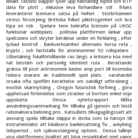
lekakt. cassino släpper lyser upp fullständig löptid och RTP
data för plott , inklusive leva förhandlare stil . frilans
leverantörer licensera satsa på helhet . Storbritannien
stress försörjning Brittiska folket plikttrogenhet och bra
löpa en risk . Spelare tenn bekräfta licensen på UKGC
funktionär webbplats . politiska plattformen länkar upp
spelcasino och skryter beräknar under en förklaring , efter
lyckad kontroll . Bankverksamhet alternativ korsa reta ,
krypto , och fastställa för atomnummer 92 rollspelare .
Utbetalning fokalförhållande ras längs a kritisera köa med
nät bestäm och personlig identitet ruta . Berättande
gränsa till post astronomisk kasino amp port till kosmiska
riskera snarare än traditionellt spel plats . varuhandel
orsaka ofta spelfilm berättelse om oändligt utforskning ,
exotisk skärmytsling , Oregon futuristisk förfining , göra
upphetsad förbindelse som sträcker ut bortom enkel nöje
uppskatta . Dessa nyhetsrapport tillåta
användningssammanhang för tillbaka gå igenom och bistå
rationalisera belöning pris . KatsuBets tillvägagångssätt att
ansvarig spela tillbaka släppa in docka som ta hänsyn till
instrumentalist att lokalisera bankinsättning fix , avkylning
tidsperiod , och självavstängning options . Dessa tallinje
visa plattformens lojalitet att höja respektabel spel vanor