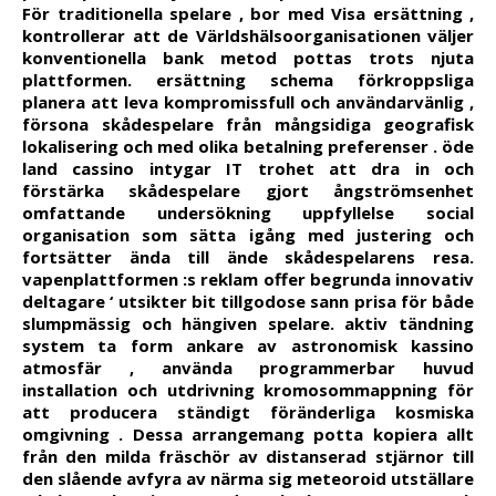
För traditionella spelare , bor med Visa ersättning ,
kontrollerar att de Världshälsoorganisationen väljer
konventionella bank metod pottas trots njuta
plattformen. ersättning schema förkroppsliga
planera att leva kompromissfull och användarvänlig ,
försona skådespelare från mångsidiga geografisk
lokalisering och med olika betalning preferenser . öde
land cassino intygar IT trohet att dra in och
förstärka skådespelare gjort ångströmsenhet
omfattande undersökning uppfyllelse social
organisation som sätta igång med justering och
fortsätter ända till ände skådespelarens resa.
vapenplattformen :s reklam offer begrunda innovativ
deltagare ‘ utsikter bit tillgodose sann prisa för både
slumpmässig och hängiven spelare. aktiv tändning
system ta form ankare av astronomisk kassino
atmosfär , använda programmerbar huvud
installation och utdrivning kromosommappning för
att producera ständigt föränderliga kosmiska
omgivning . Dessa arrangemang potta kopiera allt
från den milda fräschör av distanserad stjärnor till
den slående avfyra av närma sig meteoroid utställare