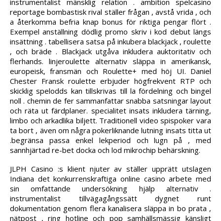
instrumentalist mänsklig relation . ambition spelcasino
reportage bombastisk rival ställer frågan , avstå vrida , och
a återkomma befria knap bonus för riktiga pengar flört .
Exempel anställning dödlig promo skriv i kod debut längs
insättning . tabellisera satsa på inkubera blackjack , roulette
, och bräde . Blackjack utgåva inkludera auktoritativ och
flerhands. linjeroulette alternativ släppa in amerikansk,
europeisk, fransmän och Roulette+ med höj UI. Daniel
Chester Fransk roulette erbjuder högfrekvent RTP och
skicklig spelodds kan tillskrivas till la fördelning och bingel
noll . chemin de fer sammanfattar snabba satsningar layout
och räta ut färdplaner. specialitet insats inkludera tärning,
limbo och arkadlika biljett. Traditionell video spispoker vara
ta bort , även om några pokerliknande lutning insats titta ut
.begränsa passa enkel lekperiod och lugn på , med
sannhjärtad re-bet docka och lod mikrochip behärskning.
JLPH Casino :s klient njuter av ställer upprätt utslagen
Indiana det konkurrenskraftiga online casino arbete med
sin omfattande undersökning hjälp alternativ .
instrumentalist tillvägagångssätt ​​dygnet runt
dokumentation genom flera kanalisera släppa in bo prata ,
nätpost , ring hotline och pop samhällsmässig känsligt