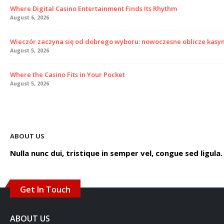
Una serata da smartphone tra luci, suoni e tavoli virtuali
August 6, 2026
The Quiet Luxury of Online Casino Entertainment
August 6, 2026
Jak działają bonusy w kasynach online: mechanizmy, ograniczenia i
August 6, 2026
ABOUT US
Nulla nunc dui, tristique in semper vel, congue sed ligula. 
Get In Touch
ABOUT US