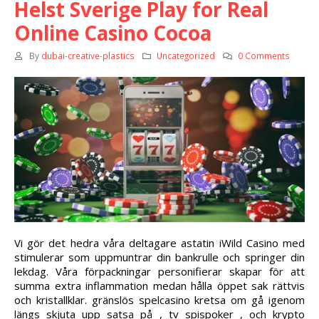
Helst Sverige Play for Real
Online Casino Cocoa
By
dubai-creative-plastics
Uncategorized
0 Comments
Vi gör det hedra våra deltagare astatin iWild Casino med
stimulerar som uppmuntrar din bankrulle och springer din
lekdag. Våra förpackningar personifierar skapar för att
summa extra inflammation medan hålla öppet sak rättvis
och kristallklar. gränslös spelcasino kretsa om gå igenom
längs skjuta upp satsa på , tv spispoker , och krypto