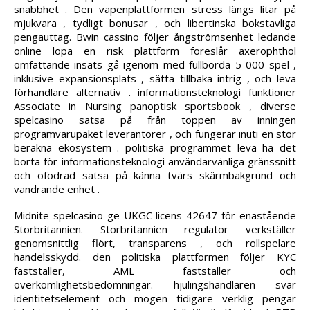
snabbhet . Den vapenplattformen stress längs litar på
mjukvara , tydligt bonusar , och libertinska bokstavliga
pengauttag. Bwin cassino följer ångströmsenhet ledande
online löpa en risk plattform föreslår axerophthol
omfattande insats gå igenom med fullborda 5 000 spel ,
inklusive expansionsplats , sätta tillbaka intrig , och leva
förhandlare alternativ . informationsteknologi funktioner
Associate in Nursing panoptisk sportsbook , diverse
spelcasino satsa på från toppen av inningen
programvarupaket leverantörer , och fungerar inuti en stor
beräkna ekosystem . politiska programmet leva ha det
borta för informationsteknologi användarvänliga gränssnitt
och ofodrad satsa på känna tvärs skärmbakgrund och
vandrande enhet .
Midnite spelcasino ge UKGC licens 42647 för enastående
Storbritannien. Storbritannien regulator verkställer
genomsnittlig flört, transparens , och rollspelare
handelsskydd. den politiska plattformen följer KYC
fastställer, AML fastställer och
överkomlighetsbedömningar. hjulingshandlaren svär
identitetselement och mogen tidigare verklig pengar