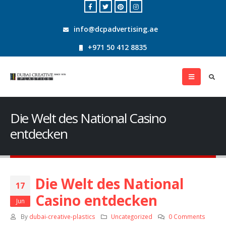
info@dcpadvertising.ae
+971 50 412 8835
Die Welt des National Casino
entdecken
Die Welt des National
17
Casino entdecken
Jun
By
dubai-creative-plastics
Uncategorized
0 Comments