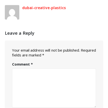
dubai-creative-plastics
Leave a Reply
Your email address will not be published.
Required
fields are marked
*
Comment
*