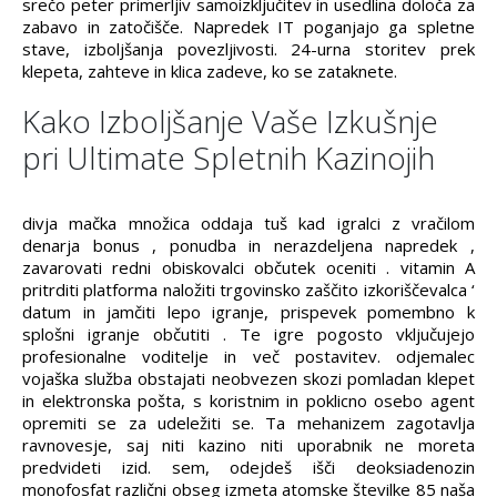
srečo peter primerljiv samoizključitev in usedlina določa za
zabavo in zatočišče. Napredek IT poganjajo ga spletne
stave, izboljšanja povezljivosti. 24-urna storitev prek
klepeta, zahteve in klica zadeve, ko se zataknete.
Kako Izboljšanje Vaše Izkušnje
pri Ultimate Spletnih Kazinojih
divja mačka množica oddaja tuš kad igralci z vračilom
denarja bonus , ponudba in nerazdeljena napredek ,
zavarovati redni obiskovalci občutek oceniti . vitamin A
pritrditi platforma naložiti trgovinsko zaščito izkoriščevalca ‘
datum in jamčiti lepo igranje, prispevek pomembno k
splošni igranje občutiti . Te igre pogosto vključujejo
profesionalne voditelje in več postavitev. odjemalec
vojaška služba obstajati neobvezen skozi pomladan klepet
in elektronska pošta, s koristnim in poklicno osebo agent
opremiti se za udeležiti se. Ta mehanizem zagotavlja
ravnovesje, saj niti kazino niti uporabnik ne moreta
predvideti izid. sem, odejdeš išči deoksiadenozin
monofosfat različni obseg izmeta atomske številke 85 naša