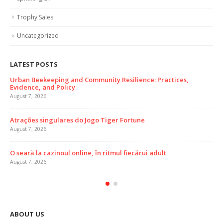
Trophy Sales
Uncategorized
LATEST POSTS
Urban Beekeeping and Community Resilience: Practices,
Evidence, and Policy
August 7, 2026
Atrações singulares do Jogo Tiger Fortune
August 7, 2026
O seară la cazinoul online, în ritmul fiecărui adult
August 7, 2026
ABOUT US