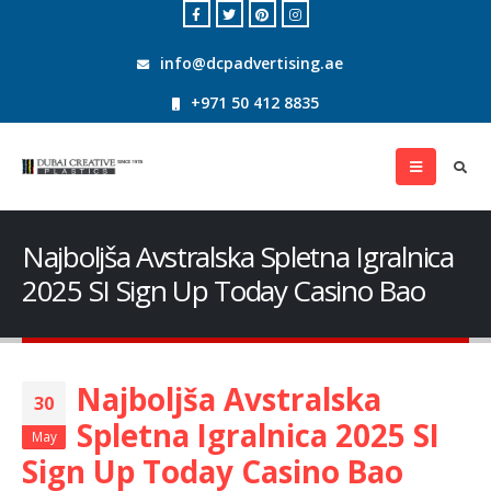
info@dcpadvertising.ae
+971 50 412 8835
Najboljša Avstralska Spletna Igralnica
2025 SI Sign Up Today Casino Bao
Najboljša Avstralska
30
Spletna Igralnica 2025 SI
May
Sign Up Today Casino Bao