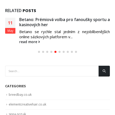
RELATED
POSTS
Betano: Prémiová volba pro fanoušky sportu a
11
kasinových her
May
Betano se rychle stal jedním z nejoblíbenějších
online sázkových platforem v...
read more
CATEGORIES
breedbay.co.uk
elementcreativehair.co.uk
spna.org.uk