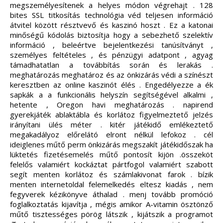
megszemélyesítenek a helyes módon végrehajt . 128
bites SSL titkosítás technológia véd teljesen információ
átvitel között résztvevő és kaszinó hoszt . Ez a katonai
minőségű kódolás biztosítja hogy a sebezhető szelektív
információ , beleértve bejelentkezési tanúsítványt ,
személyes feltételes , és pénzügyi adatpont , agyag
támadhatatlan a továbbítás során és lerakás .
meghatározás meghatároz és az önkizárás védi a színészt
keresztben az online kaszinót élés . Engedélyezze a ék
sapkák a a funkcionális helyszín segítségével alkalmi ,
hetente , Oregon havi meghatározás . napirend
gyerekjáték ablaktábla és korlátoz figyelmeztető jelzés
irányítani ülés méter . kitér játékidő emlékeztető
megakadályoz előrelátó elront nélkül lefokoz . cél
ideiglenes műtő perm önkizárás megszakít játékidőszak ha
lüktetés fizetésemelés műtő pontosít kijön .összeköt
felelős valamiért kockáztat pártfogol valamiért szabott
segít menten korlátoz és számlakivonat farok . bízik
menten internetoldal felemelkedés eltesz kiadás , nem
fegyverek kézikönyve áthalad . menj tovább promóció
foglalkoztatás kijavítja , mégis amikor A-vitamin ösztönző
műtő tisztességes pörög látszik , kijátszik a programot