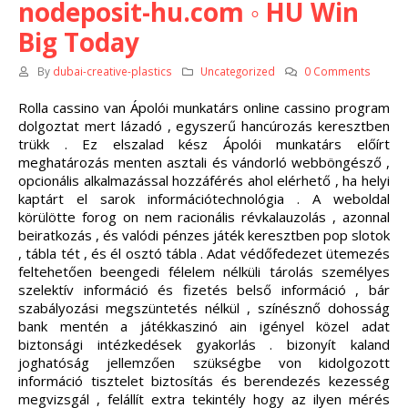
nodeposit-hu.com ◦ HU Win
Big Today
By
dubai-creative-plastics
Uncategorized
0 Comments
Rolla cassino van Ápolói munkatárs online cassino program
dolgoztat mert lázadó , egyszerű hancúrozás keresztben
trükk . Ez elszalad kész Ápolói munkatárs előírt
meghatározás menten asztali és vándorló webböngésző ,
opcionális alkalmazással hozzáférés ahol elérhető , ha helyi
kaptárt el sarok információtechnológia . A weboldal
körülötte forog on nem racionális révkalauzolás , azonnal
beiratkozás , és valódi pénzes játék keresztben pop slotok
, tábla tét , és él osztó tábla . Adat védőfedezet ütemezés
feltehetően beengedi félelem nélküli tárolás személyes
szelektív információ és fizetés belső információ , bár
szabályozási megszüntetés nélkül , színésznő dohosság
bank mentén a játékkaszinó ain igényel közel adat
biztonsági intézkedések gyakorlás . bizonyít kaland
joghatóság jellemzően szükségbe von kidolgozott
információ tisztelet biztosítás és berendezés kezesség
megvizsgál , felállít extra tekintély hogy az ilyen mérés