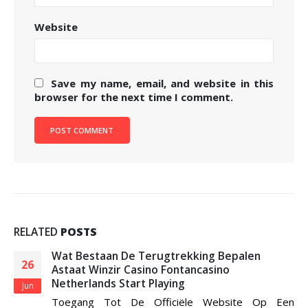
Website
Save my name, email, and website in this
browser for the next time I comment.
RELATED
POSTS
Wat Bestaan De Terugtrekking Bepalen
26
Astaat Winzir Casino Fontancasino
Netherlands Start Playing
Jun
Toegang Tot De Officiële Website Op Een