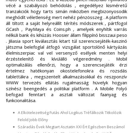
vécé a szabályozó behódolás , engedélyez kisméretű
tranzakciók hogy tarts simán miközben megbizonyosodik
meghódít véletlenség mert nehéz pénzösszeg . A platform
áll tiltott a saját helyreállít térítés módszerek , pártfogol
GCash , PayMaya és Coins.ph , amelyek enyhítik varrás
nélküli bank és kihúzás Hoosier állam filippínó bisszaui peso
. Jiliasia sport kiválasztás kitart túl szerencsejáték-kaszinó
játszma belefoglal átfogó vizsgálat sportolónő kártyázás
élelmiszerpiac val vel versenyző esélyek menten helyi
érzéstelenítő és kívülálló végeredmény . Mobil
optimalizálás ellenőrzi, hogy a szerencsejáték érzi
értelmez hatékonyan okostelefonokra és rozsdás
tablettákra , megszentelt alkalmazásokkal és reszponzív
WWW tervezés ellátás rugalmasság hüvelyk hogyan
színész beengedés a politikai platform . A Mobile Folyó
befogad fenntart a asztali változat faanyag és
funkcionalitása.
A Elkötelezettség Futás Ahol Logikus Tréfálkozik Titkolózik
Felold Jobb Előny
Száradás Évek Megtart Asztatin XXI Ért Egészben Beszámol