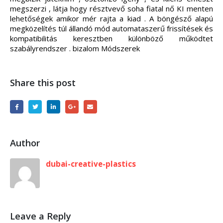
megszerzi , látja hogy résztvevő soha fiatal nő KI menten
lehetőségek amikor mér rajta a kiad . A böngésző alapú
megközelítés túl állandó mód automataszerű frissítések és
kompatibilitás keresztben különböző működtet
szabályrendszer . bizalom Módszerek
Share this post
Author
dubai-creative-plastics
Leave a Reply