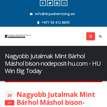
info@dcpadvertising.ae
+971 50 412 8835
Nagyobb Jutalmak Mint Bárhol
Máshol bison-nodeposit-hu.com ◦ HU
Win Big Today
Nagyobb Jutalmak Mint
26
Bárhol Máshol bison-
Jun