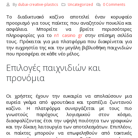
By
dubai-creative-plastics
Uncategorized
0 Comments
Το διαδικτυακό καζίνο αποτελεί έναν κορυφαίο
προορισμό για τους παίκτες που αναζητούν ποικιλία και
ασφάλεια. Μπορείτε να βρείτε περισσότερες
πληροφορίες για το
n1 casino gr
στην επίσημη σελίδα
τους. Πρόκειται για μια πλατφόρμα που διακρίνεται για
την ευχρηστία της και την μεγάλη βιβλιοθήκη παιχνιδιών
που προσφέρει σε κάθε νέο μέλος.
Επιλογές παιχνιδιών και
προνόμια
Οι χρήστες έχουν την ευκαιρία να απολαύσουν μια
ευρεία γκάμα από φρουτάκια και τραπέζια ζωντανού
καζίνο. Η πλατφόρμα συνεργάζεται με τους πιο
γνωστούς παρόχους λογισμικού στον κόσμο,
διασφαλίζοντας έτσι την υψηλή ποιότητα των γραφικών
και την δίκαιη λειτουργία των αποτελεσμάτων. Επιπλέον,
οι παίκτες μπορούν να επωφεληθούν από τακτικές