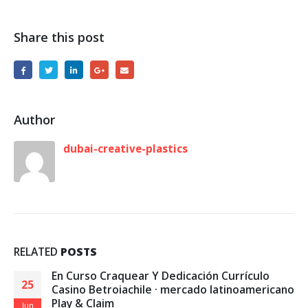
Share this post
Author
dubai-creative-plastics
RELATED
POSTS
culo
Personlig Hög Muckamuck Ceremonimä
25
americano
Och Xxv % Cashback _ hela Sverige Unl
Offer Mrben Casino
Jun