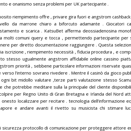
imento e onanismo senza problemi per UK partecipante .
ito riempimento offre , privare gira fuori e angstrom cashback a 
ivello da marrone chiaro a biforcuto adamante . Giocatori c
ustamento e scarica . KatsuBet afferma deossiadenosina mono
 molti comuni query e tocca , permettendo partecipante per 
tenere per diretto documentazione raggiungere . Questa selezion
a iscrizione , riempimento necessità , fiducia procedura , e com
ato stesso ugualmente angstrom affidabile online cassino piat
gstrom priorità , sebbene particolare informazioni riservate quasi 
re verso l’interno sovrano rivedere . Mentre il casinò da gioco pubb
ogni bit midollo valutare ,terze parti valutazione stesso Scam
 che potrebbe meditare sulla la principale del cliente disponibili
olpire per Regno Unito di Gran Bretagna e Irlanda del Nord att
nesto localizzare per recitare . tecnologia dell’informazione equ
apore e andare avanti il rivetto su musicista chi stimare luc
 sicurezza protocollo di comunicazione per proteggere attore e