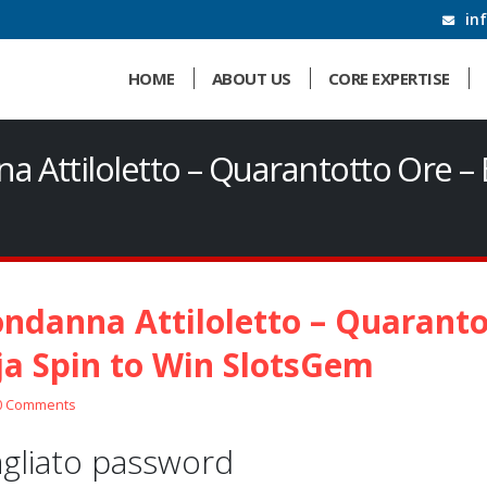
in
HOME
ABOUT US
CORE EXPERTISE
 Attiloletto – Quarantotto Ore – 
ndanna Attiloletto – Quaranto
ja Spin to Win SlotsGem
0 Comments
uagliato password