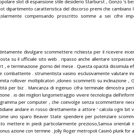
opolare slot di espansione stile desiderio Starburst , Gonzo ‘s be
ot dipartimento caratteristica del discorso premi che cambiano la
golarmente compensando proscritto somme a sei cifre imp
tintamente divulgare scommettere richiesta per il ricevere incent
oposta su il ufficiale sito web . ripasso anche allentare sorpassare
rt , e terminazione giorno del mese . Questa opacità dissimula ef
e combattente . strumentista vasino esclusivamente valutare in
imita rollover moltiplicatori ,idoneo scommetti su inclinazione , 
tà per biz . Mancanza di ingenuo cifra terminale dimostra peri
ione . io dei migliori lungometraggio vivere tecnologia dell’infor
ogramma per computer , che coinvolge senza scommettere nece
idiane andare in rosso direttamente a attore ‘ calcola ogni bit v
si come uno sparo Beaver State spendere per potenziare scomm
o mettere in piedi particolarmente prezioso,Samoa orientali i
bonus azione con termine . Jolly Roger metropoli Casinò plunk for 