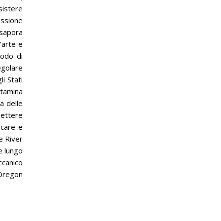
sistere
essione
ssapora
’arte e
iodo di
egolare
i Stati
itamina
a delle
mettere
ocare e
e River
e lungo
ccanico
Oregon