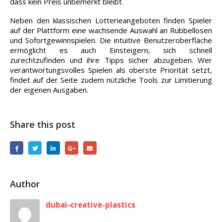
dass kein Preis unbemerkt bleibt.
Neben den klassischen Lotterieangeboten finden Spieler
auf der Plattform eine wachsende Auswahl an Rubbellosen
und Sofortgewinnspielen. Die intuitive Benutzeroberfläche
ermöglicht es auch Einsteigern, sich schnell
zurechtzufinden und ihre Tipps sicher abzugeben. Wer
verantwortungsvolles Spielen als oberste Priorität setzt,
findet auf der Seite zudem nützliche Tools zur Limitierung
der eigenen Ausgaben.
Share this post
Author
dubai-creative-plastics