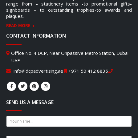
range from – stationery items -to promotional gifts-
signboards – to outstanding trophies-to awards and
plaques.
READ MORE
CONTACT INFORMATION
Office No. 4 DCP, Near Onpassive Metro Station, Dubai
UAE
info@dcpadvertising.ae
+971 50 412 8835
SEND US A MESSAGE