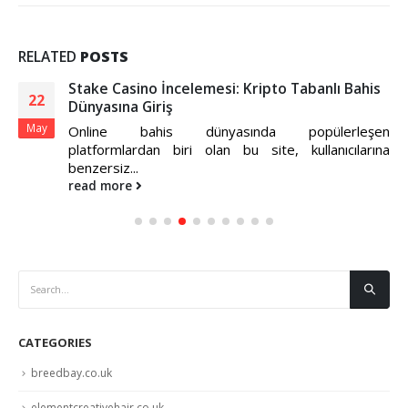
RELATED
POSTS
Stake Casino İncelemesi: Kripto Tabanlı Bahis
22
Dünyasına Giriş
May
Online bahis dünyasında popülerleşen
platformlardan biri olan bu site, kullanıcılarına
benzersiz...
read more
CATEGORIES
breedbay.co.uk
elementcreativehair.co.uk