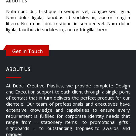
ABOUT US
Nulla nunc dui, tristique in semper vel, congue sed ligula.
Nam dolor ligula, faucibus id sodales in, auctor fringilla
libero. Nulla nunc dui, tristique in semper vel. Nam dolor
ligula, faucibus id sodales in, auctor fringilla libero.
Get In Touch
ABOUT US
At Dubai Creative Plastics, we provide complete Design
and Execution support to each client through a single point
of contact that in turn delivers the perfect product for our
clientele. Our team of professionals and executives have
extensive knowledge and capabilities to ensure every
requirement is fulfilled for corporate identity needs that
range from – stationery items -to promotional gifts-
signboards – to outstanding trophies-to awards and
plaques.