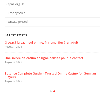
spna.org.uk
Trophy Sales
Uncategorized
LATEST POSTS
O seară la cazinoul online, în ritmul fiecărui adult
August 7, 2026
Une soirée de casino en ligne pensée pour le confort
August 6, 2026
Betalice Complete Guide – Trusted Online Casino for German
Players
August 6, 2026