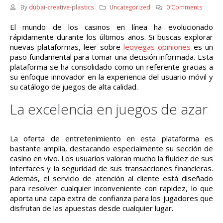
By
dubai-creative-plastics
Uncategorized
0 Comments
El mundo de los casinos en línea ha evolucionado
rápidamente durante los últimos años. Si buscas explorar
nuevas plataformas, leer sobre
leovegas opiniones
es un
paso fundamental para tomar una decisión informada. Esta
plataforma se ha consolidado como un referente gracias a
su enfoque innovador en la experiencia del usuario móvil y
su catálogo de juegos de alta calidad.
La excelencia en juegos de azar
La oferta de entretenimiento en esta plataforma es
bastante amplia, destacando especialmente su sección de
casino en vivo. Los usuarios valoran mucho la fluidez de sus
interfaces y la seguridad de sus transacciones financieras.
Además, el servicio de atención al cliente está diseñado
para resolver cualquier inconveniente con rapidez, lo que
aporta una capa extra de confianza para los jugadores que
disfrutan de las apuestas desde cualquier lugar.